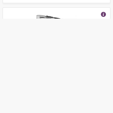
Аккордеон Weltmeister Topas-III-96/37-WH
(Отзывы 17)
345 020
от
руб.