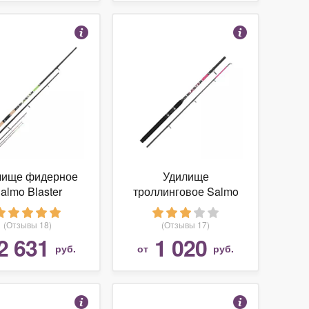
лище фидерное
Удилище
almo Blaster
троллинговое Salmo
EDER 90 360
Blaster BOAT 120/HX
(3135-360)
(2119-120)
(Отзывы 18)
(Отзывы 17)
2 631
1 020
руб.
от
руб.