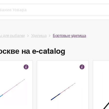
ы для рыбалки
Удилища
Бортовые удилища
кве на e-catalog