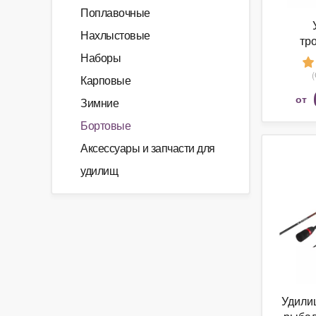
Поплавочные
Нахлыстовые
тр
ВОЛЖА
Наборы
Днепр
Карповые
от
Зимние
Бортовые
Аксессуары и запчасти для
удилищ
Удили