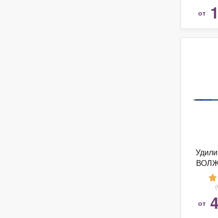
1
от
Удили
ВОЛЖ
6.0 м с
4
от