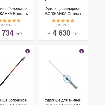
лище болонское
Удилище фидерное
ЖАНКА Волгаръ
ВОЛЖАНКА Оптима
 с кольцами (010-
3.9 м до 120 гр (041-
0081)
0014)
(Отзывы 13)
(Отзывы 1)
734
4 630
т
руб.
от
руб.
лище болонское
Удилище для зимней