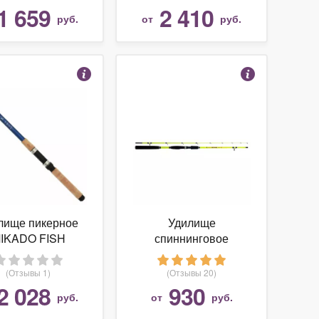
(021-0052)
1 659
2 410
руб.
от
руб.
лище пикерное
Удилище
IKADO FISH
спиннинговое
HUNTER
ВОЛЖАНКА Горыныч
LEPICKER 270
1.8 м до 100 гр (090-
(Отзывы 1)
(Отзывы 20)
WAA013-270)
0031)
2 028
930
руб.
от
руб.