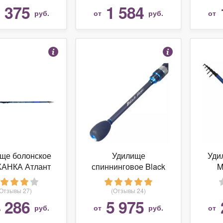
 375
1 584
руб.
от
руб.
от
ще болонское
Удилище
Уди
АНКА Атлант
спиннинговое Black
M
 кольцами (010-
Hole Rimer Rockfish S-
0002)
802L-UL-T
TE
(Отзывы 27)
(Отзывы 24)
(
 286
5 975
руб.
от
руб.
от