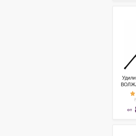
Удили
ВОЛЖА
5.0 м с
от