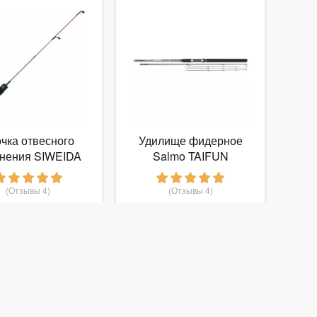
чка отвесного
Удилище фидерное
нения SIWEIDA
Salmo TAIFUN
 Crocodile B1
FEEDER 360 (3134-
(2500001),
360)
(Отзывы 4)
(Отзывы 4)
рук.неопрен
208
1 900
т
руб.
от
руб.