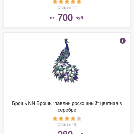
(Отзывы 17)
700
от
руб.
Брошь NN Брошь "павлин роскошный" цветная в
серебре
(Отзывы 18)
280