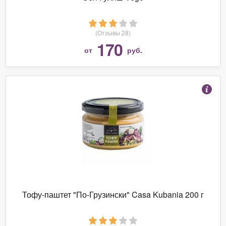
(Отзывы 28)
170
от
руб.
Тофу-паштет "По-Грузински" Casa Kubania 200 г