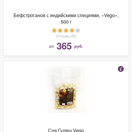
Бефстроганов с индийскими специями, «Vego»,
500 г
(Отзывы 25)
365
от
руб.
Соя Гуляш Vego