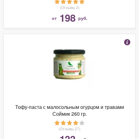
(Отзывы 2)
198
от
руб.
Тофу-паста с малосольным огурцом и травами
Соймик 260 гр.
(Отзывы 27)
133