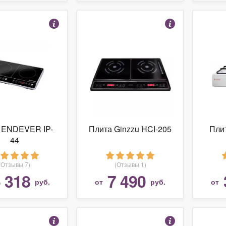
 ENDEVER IP-
Плита Ginzzu HCI-205
Пли
44
(Отзывы 7)
(Отзывы 1)
 318
7 490
руб.
от
руб.
от