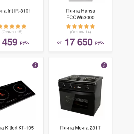
та irit IR-8101
Плита Hansa
FCCW53000
(Отзывы 15)
(Отзывы 14)
459
17 650
т
руб.
от
руб.
а Kitfort КТ-105
Плита Мечта 231Т