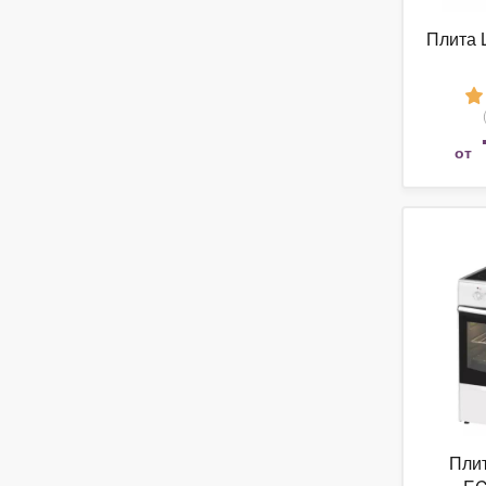
Плита 
от
Пли