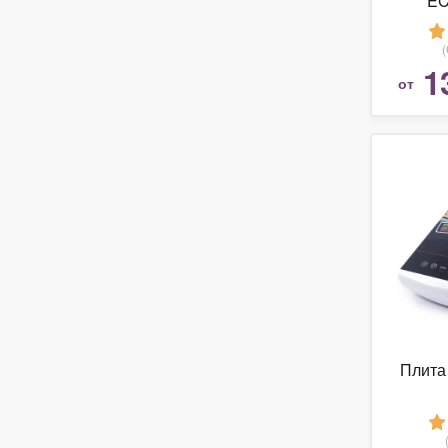
EC
1
от
Плита