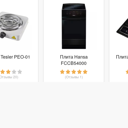
 Tesler PEO-01
Плита Hansa
Плита
FCCB54000
(Отзывы 20)
(Отзывы 1)
468
23 499
руб.
от
руб.
от