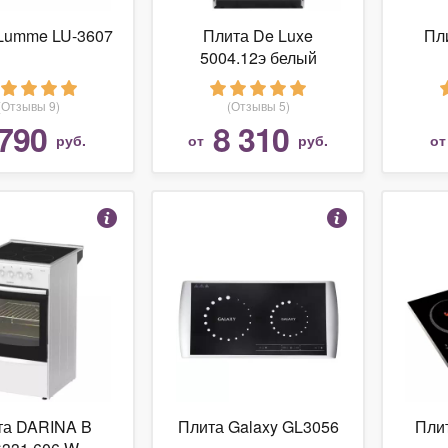
Lumme LU-3607
Плита De Luxe
Пли
5004.12э белый
(Отзывы 9)
(Отзывы 5)
790
8 310
руб.
от
руб.
о
та DARINA B
Плита Galaxy GL3056
Плит