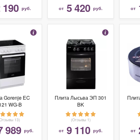
 190
5 420
руб.
от
руб.
от
а Gorenje EC
Плита Лысьва ЭП 301
Плит
121 WG-B
BK
(Отзывы 13)
(Отзывы 1)
7 989
9 110
руб.
от
руб.
от