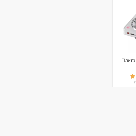
Плита
от