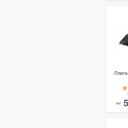
Плита
5
от