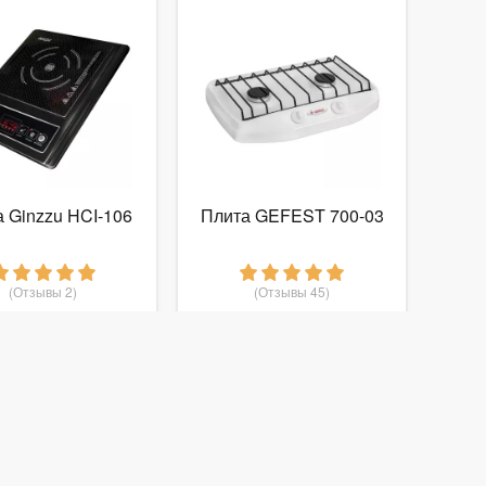
 Ginzzu HCI-106
Плита GEFEST 700-03
(Отзывы 2)
(Отзывы 45)
1 900
1 610
руб.
от
руб.