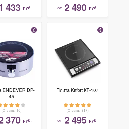
1 433
2 490
руб.
от
руб.
а ENDEVER DP-
Плита Kitfort КТ-107
45
(Отзывы 16)
(Отзывы 317)
2 370
2 495
руб.
от
руб.