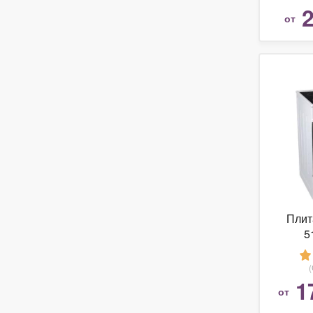
2
от
Плит
5
1
от