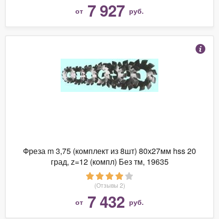
7 927
от
руб.
Фреза m 3,75 (комплект из 8шт) 80х27мм hss 20
град, z=12 (компл) Без тм, 19635
(Отзывы 2)
7 432
от
руб.