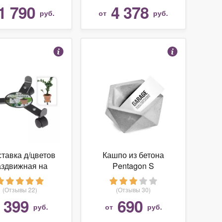
М0000052
1 790
4 378
руб.
от
руб.
тавка д/цветов
Кашпо из бетона
аздвижная на
Pentagon S
есиках металл
(Отзывы 22)
(Отзывы 30)
399
690
т
руб.
от
руб.