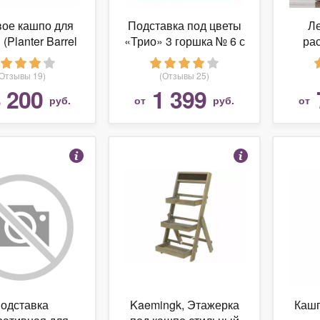
ое кашпо для
Подставка под цветы
Л
(Planter Barrel
«Трио» 3 горшка № 6 с
ра
Swing)
позолотой
(Отзывы 19)
(Отзывы 25)
 200
1 399
руб.
от
руб.
от
одставка
Kaemingk, Этажерка
Кашп