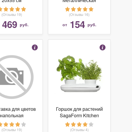
20x55 см
Металлическая
подставка для цветов,
корич. 12*9см Астра
(Отзывы 19)
(Отзывы 16)
469
154
т
руб.
от
руб.
авка для цветов
Горшок для растений
напольная
SagaForm Kitchen
ссическая на 9
Дуэт 5015859
горшков арт.
(Отзывы 19)
(Отзывы 4)