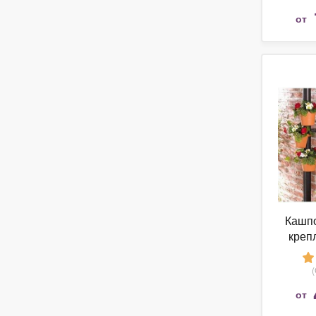
от
Кашпо
креп
Pl
от