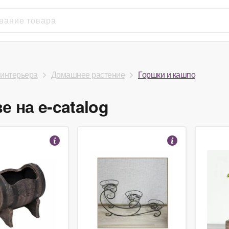
интерьера
Домашнее растение
Горшки и кашпо
 на e-catalog