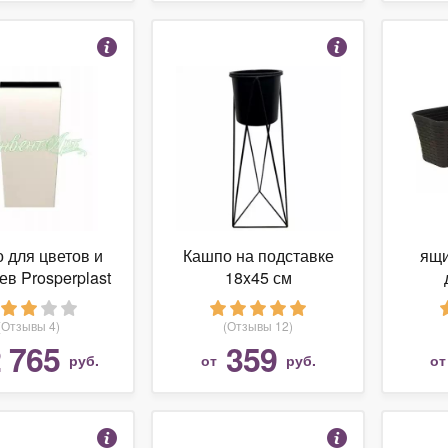
 для цветов и
Кашпо на подставке
ящи
ев Prosperplast
18x45 см
ьное высокое
вклад
I SQUARE с
см, 
(Отзывы 4)
(Отзывы 12)
нтейнером
 765
359
руб.
от
руб.
о
32,5х61H крем