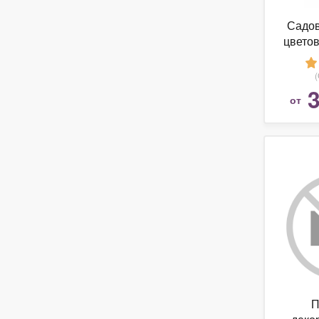
Садов
цветов 
3
от
П