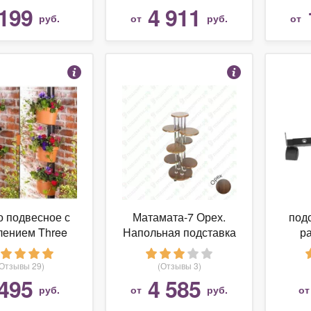
199
4 911
руб.
от
руб.
от
 подвесное с
Матамата-7 Орех.
подс
лением Three
Напольная подставка
р
ant Post HK
для цветов
кол
(Отзывы 29)
(Отзывы 3)
495
4 585
руб.
от
руб.
о