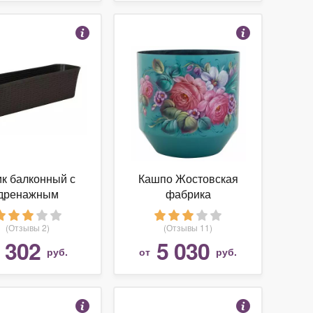
к балконный с
Кашпо Жостовская
дренажным
фабрика
ышем Ротанг, 60
декоративной росписи
цвет: коричневый
Кашпо металлическое
(Отзывы 2)
(Отзывы 11)
KS30072020002
302
5 030
т
руб.
от
руб.