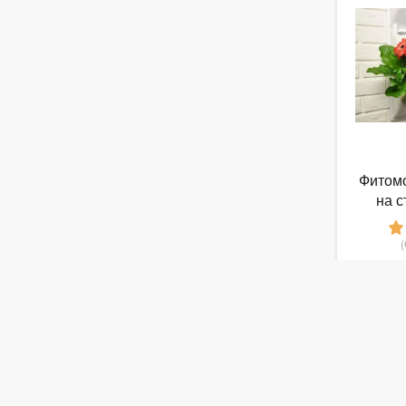
Фитомо
на с
4
от