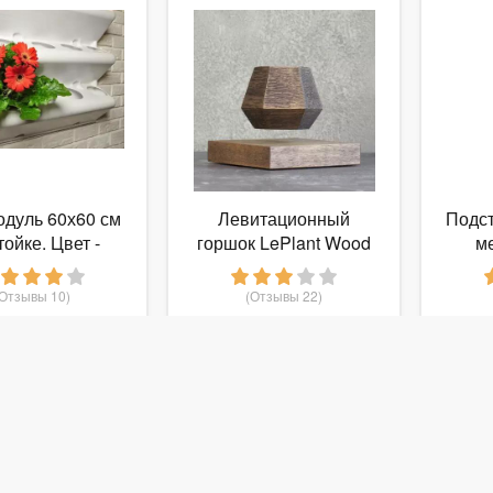
дуль 60х60 см
Левитационный
Подст
тойке. Цвет -
горшок LePlant Wood
м
белый
венге (для растений)
Сте
(Отзывы 10)
(Отзывы 22)
 800
6 490
руб.
от
руб.
от