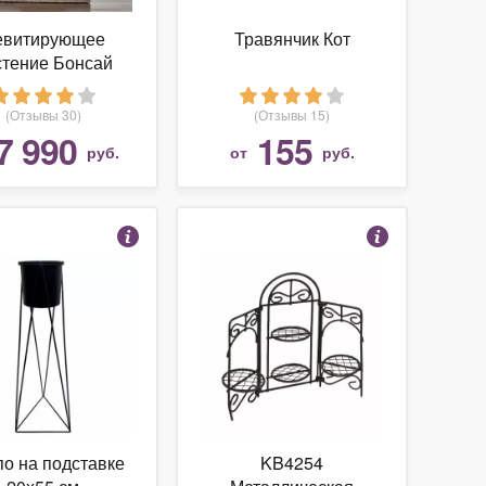
евитирующее
Травянчик Кот
стение Бонсай
(венге)
(Отзывы 30)
(Отзывы 15)
7 990
155
руб.
от
руб.
о на подставке
KB4254