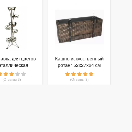
авка для цветов
Кашпо искусственный
еталлическая
ротанг 52х27х24 см
лла 7 арт.СТ7
коричневый
(Отзывы 3)
(Отзывы 3)
1 300
999
руб.
от
руб.