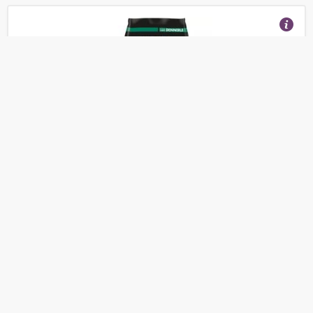
Грунт Dennerle Shrimp King Active Soil 4 л
(Отзывы 4)
2 446
от
руб.