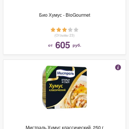
Био Хумус - BioGourmet
(Отзывы 23)
605
от
руб.
Мистраль Хумус классический, 250 г