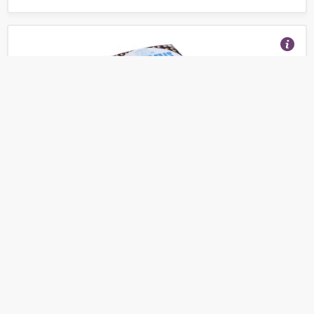
Хумус Тайны Востока Классический 200г
(Отзывы 24)
149
от
руб.