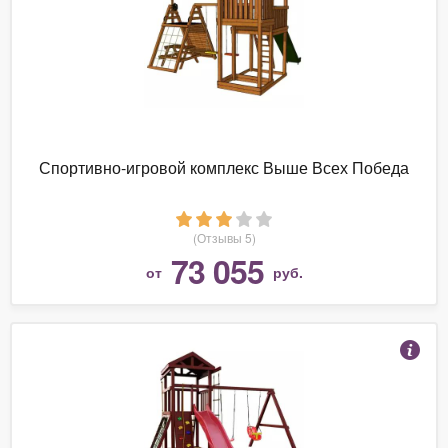
Спортивно-игровой комплекс Выше Всех Победа
(Отзывы 5)
73 055
от
руб.