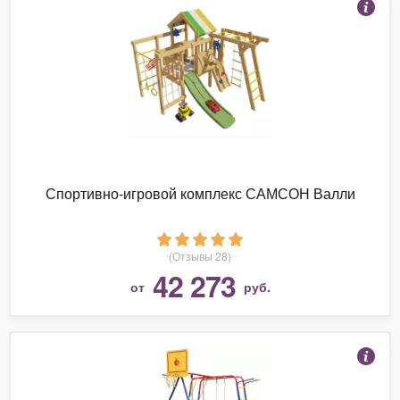
Спортивно-игровой комплекс САМСОН Валли
(Отзывы 28)
42 273
от
руб.