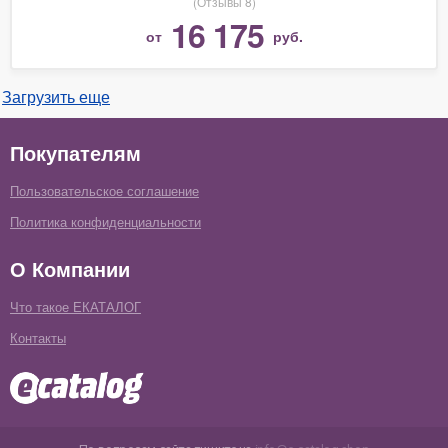
(Отзывы 8)
16 175
от
руб.
Загрузить еще
Покупателям
Пользовательское соглашение
Политика конфиденциальности
О Компании
Что такое ЕКАТАЛОГ
Контакты