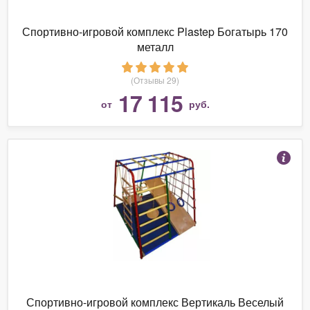
Спортивно-игровой комплекс Plastep Богатырь 170
металл
(Отзывы 29)
17 115
от
руб.
Спортивно-игровой комплекс Вертикаль Веселый