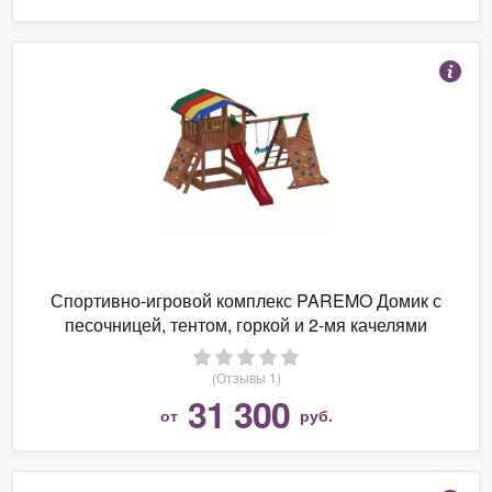
Спортивно-игровой комплекс PAREMO Домик с
песочницей, тентом, горкой и 2-мя качелями
(Отзывы 1)
31 300
от
руб.