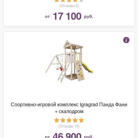
(Отзывы 5)
17 100
от
руб.
Спортивно-игровой комплекс Igragrad Панда Фани
+ скалодром
(Отзывы 16)
46 900
от
руб.