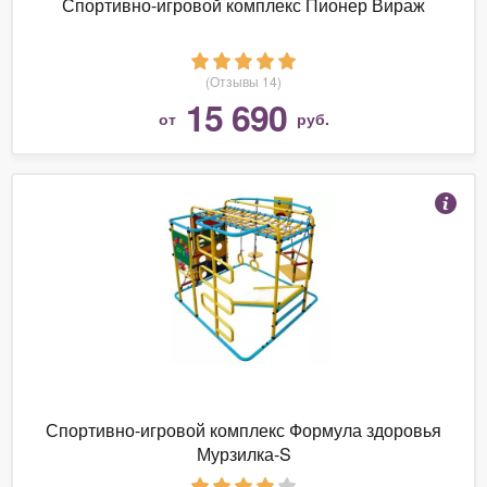
Спортивно-игровой комплекс Пионер Вираж
(Отзывы 14)
15 690
от
руб.
Спортивно-игровой комплекс Формула здоровья
Мурзилка-S