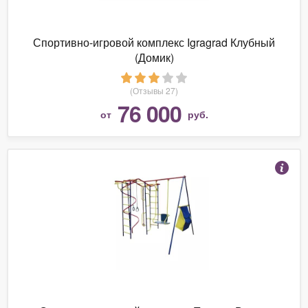
Спортивно-игровой комплекс Igragrad Клубный
(Домик)
(Отзывы 27)
76 000
от
руб.