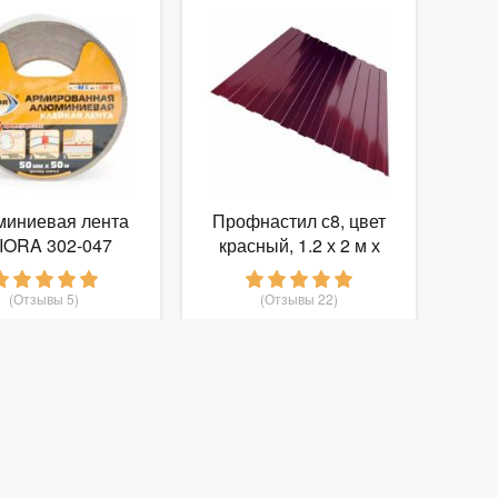
иниевая лента
Профнастил с8, цвет
IORA 302-047
красный, 1.2 х 2 м х
0.35 мм
(Отзывы 5)
(Отзывы 22)
641
599
т
руб.
от
руб.