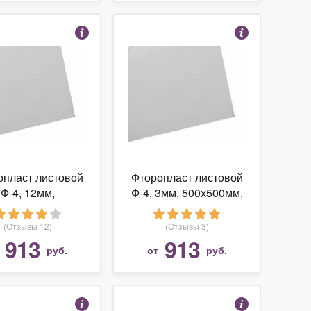
опласт листовой
Фторопласт листовой
Ф-4, 12мм,
Ф-4, 3мм, 500х500мм,
300мм, 2,5кг, ТУ
1,85кг, ТУ 6-05-810-88,
810-88, ПКФ мито
ПКФ мито
(Отзывы 12)
(Отзывы 3)
913
913
т
руб.
от
руб.