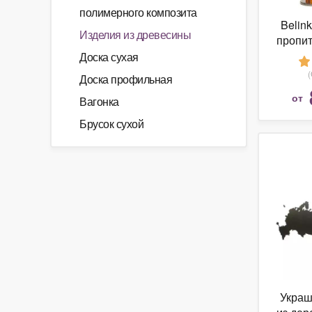
полимерного композита
Belink
Изделия из древесины
пропит
деревя
Доска сухая
нахо
Доска профильная
во
от
Вагонка
ат
в
Брусок сухой
изго
более
дере
д
строит
других
цве
Украш