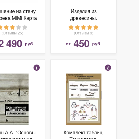
шение на стену
Изделия из
рева MiMi Карта
древесины.
России Wall
Справочник
oration Russia
снабженца № 92.
(Отзывы 25)
(Отзывы 3)
own 98х53 см
2 490
450
руб.
от
руб.
коричневый
ш А.А. "Основы
Комплект таблиц.