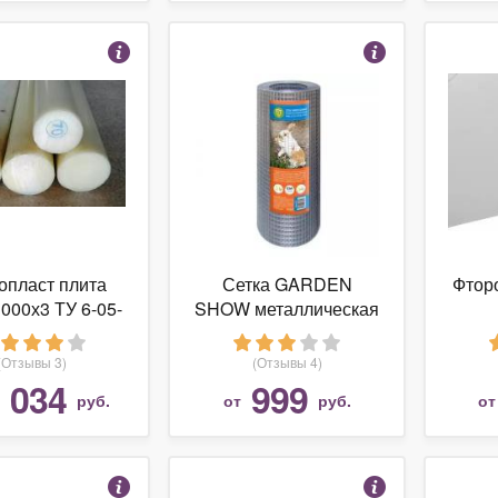
опласт плита
Сетка GARDEN
Фтор
000х3 ТУ 6-05-
SHOW металлическая
810-88
оцинкованная ячейка
300х
12,7х12,7 мм 0,5х5 м
6-05-
(Отзывы 3)
(Отзывы 4)
 034
999
руб.
от
руб.
о