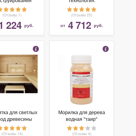
нструирования
Технология.
изделий из
Декоративно-
весины. Дизайн
прикладное
(Отзывы 1)
(Отзывы 25)
пусной мебели.
творчество. Создание
1 224
4 712
руб.
от
руб.
бное пособие.
изделий из древесины
 УМО вузов РФ"
и металлов. 16 таблиц
тка для светлых
Морилка для дерева
род древесины
водная "таир"
Лиственница 100мл
(Отзывы 14)
(Отзывы 4)