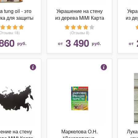
a tung oil - это
Украшение на стену
Укра
ка для защиты
из дерева MiMi Карта
из де
нных изделий,
России Wall
дящихся под
Decoration Russia
Dec
(Отзывы 18)
(Отзывы 8)
здействием
Black 98х53 см
Br
860
3 490
руб.
от
руб.
от
мосферных
черный с городами
лияний и
товленных из
 стойких типов
ва такие как
ерево для
ельства яхт или
 суден., 0.5 л.,
т Симфония
ение на стену
Маркелова О.Н.
Лука