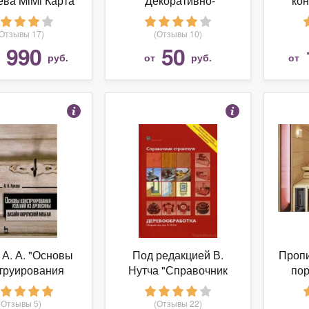
ева MiMi Карта
"Декоративно-
ко
оссии Wall
прикладное
ration Russia
творчество. Изделия
дре
(Отзывы 17)
(Отзывы 10)
ck 98х53 см
из древесины и
кор
 990
50
руб.
от
руб.
от
черный
природного
Уче
материала"
Гриф
 А. А. "Основы
Под редакцией В.
Пропи
труирования
Нутча "Справочник
по
зделий из
строителя.
сины. Дизайн
Деревообработка"
(Отзывы 5)
(Отзывы 22)