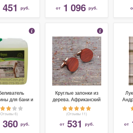
сной мебели.
 451
1 096
руб.
от
руб.
 пос., 2-е изд.,
стер."
беливатель
Круглые запонки из
Лу
ины для бани и
дерева. Африканский
Андр
Чистая банька
падук. Гравировка
ко
арт. БШ 34999)
ваших инициалов
(Отзывы 6)
(Отзывы 11)
дре
 360
531
руб.
от
руб.
от
кор
Уче