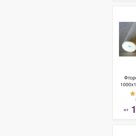
Фтор
1000х1
1
от