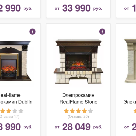
2 990
33 990
руб.
от
руб.
от
eal-flame
Электрокамин
окамин Dublin
RealFlame Stone
Элек
Lux STD
FS25/25'5 АО + Sparta
25'5
(Отзывы 17)
(Отзывы 20)
3 990
28 049
руб.
от
руб.
от