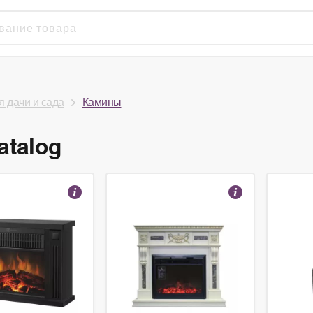
 дачи и сада
Камины
atalog