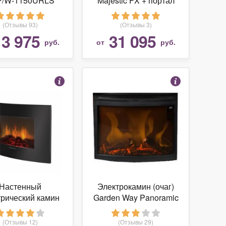
P/W-1150URLS
Majestic FX + портал
Dublin
(Отзывы 93)
(Отзывы 3)
13 975
31 095
руб.
от
руб.
Настенный
Электрокамин (очаг)
трический камин
Garden Way Panoramic
TROLUX EFP/W-
A-2-C с д/у
1150URLS
(Отзывы 12)
(Отзывы 29)