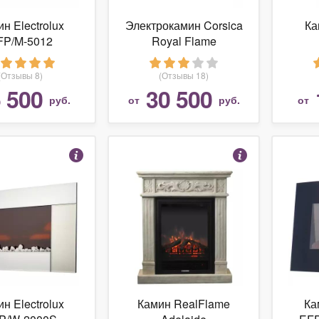
н Electrolux
Электрокамин Corsica
К
FP/M-5012
Royal Flame
(Отзывы 8)
(Отзывы 18)
 500
30 500
руб.
от
руб.
от
н Electrolux
Камин RealFlame
Ка