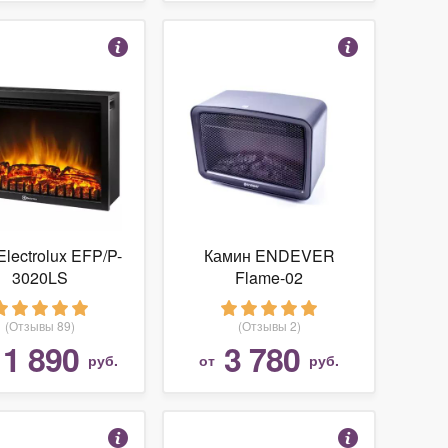
Electrolux EFP/P-
Камин ENDEVER
3020LS
Flame-02
(Отзывы 89)
(Отзывы 2)
11 890
3 780
руб.
от
руб.