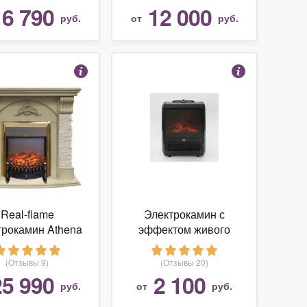
16 790
12 000
руб.
от
руб.
Real-flame
Электрокамин с
трокамин Athena
эффектом живого
STD
огня «Уютный дом»
(Отзывы 9)
(Отзывы 20)
25 990
2 100
руб.
от
руб.