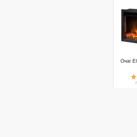
Очаг El
1
от