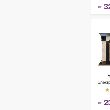
3
от
R
Электр
2
от