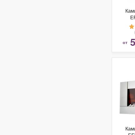
Ками
E
5
от
Ками