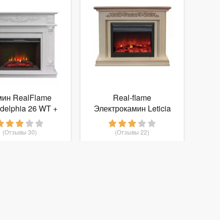
мин RealFlame
Real-flame
adelphia 26 WT +
Электрокамин Leticia
Sparta 25,5
26
(Отзывы 30)
(Отзывы 22)
37 900
31 990
руб.
от
руб.