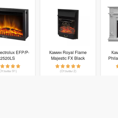
ectrolux EFP/P-
Камин Royal Flame
Ка
2520LS
Majestic FX Black
Phil
(Отзывы 91)
(Отзывы 2)
7 090
11 250
руб.
от
руб.
от