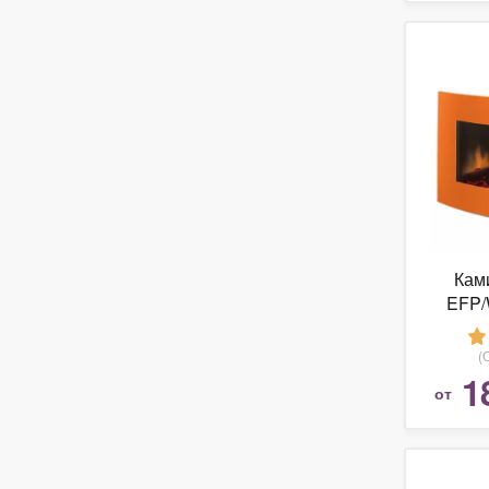
Ками
EFP/
(
1
от