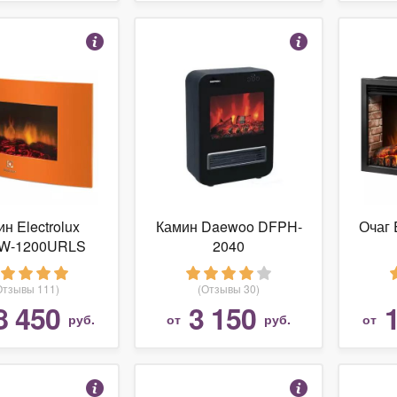
н Electrolux
Камин Daewoo DFPH-
Очаг 
W-1200URLS
2040
Отзывы 111)
(Отзывы 30)
8 450
3 150
руб.
от
руб.
от