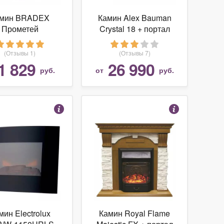
амин BRADEX
Камин Alex Bauman
Прометей
Crystal 18 + портал
Jazz
(Отзывы 1)
(Отзывы 7)
1 829
26 990
руб.
от
руб.
мин Electrolux
Камин Royal Flame