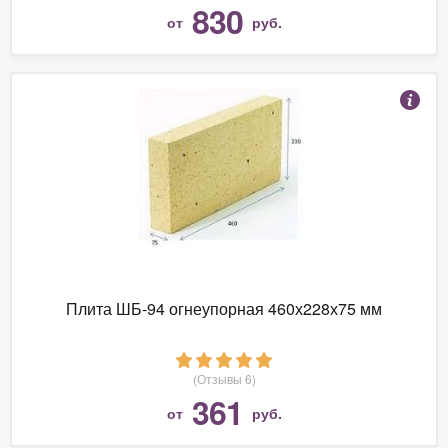
830
от
руб.
Плита ШБ-94 огнеупорная 460х228х75 мм
(Отзывы 6)
361
от
руб.