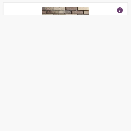
Облицовочный Кирпич GrandArchio классик 140-08
(Отзывы 16)
950
от
руб.