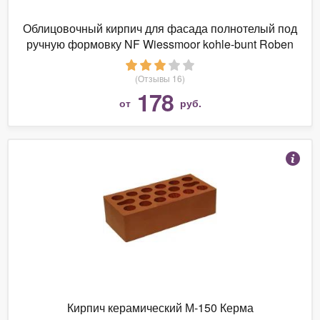
Облицовочный кирпич для фасада полнотелый под
ручную формовку NF Wiessmoor kohle-bunt Roben
240х71/115 мм
(Отзывы 16)
178
от
руб.
Кирпич керамический М-150 Керма