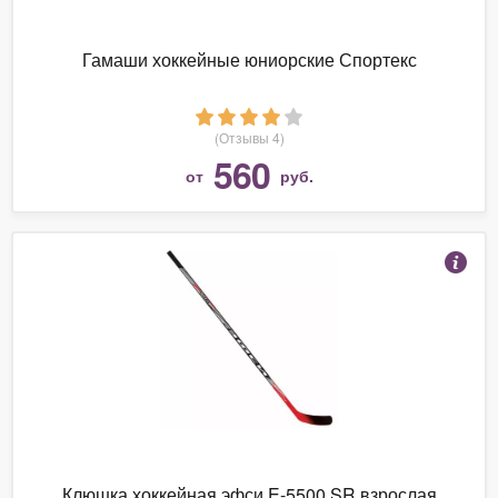
Гамаши хоккейные юниорские Спортекс
(Отзывы 4)
560
от
руб.
Клюшка хоккейная эфси E-5500 SR взрослая