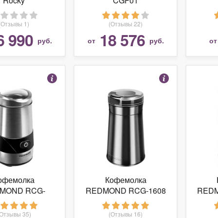
Rocky
CGF01
(Отзывы 1)
(Отзывы 22)
6 990
18 576
руб.
от
руб.
о
офемолка
Кофемолка
MOND RCG-
REDMOND RCG-1608
REDM
M1606
(Отзывы 35)
(Отзывы 16)