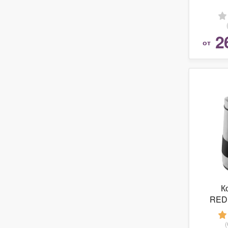
2
от
К
RED