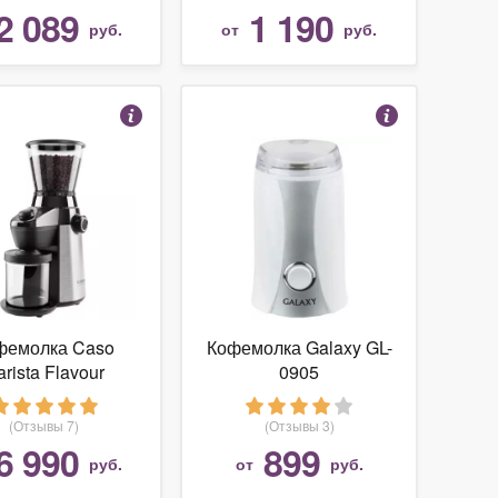
2 089
1 190
руб.
от
руб.
фемолка Caso
Кофемолка Galaxy GL-
arista Flavour
0905
(Отзывы 7)
(Отзывы 3)
6 990
899
руб.
от
руб.