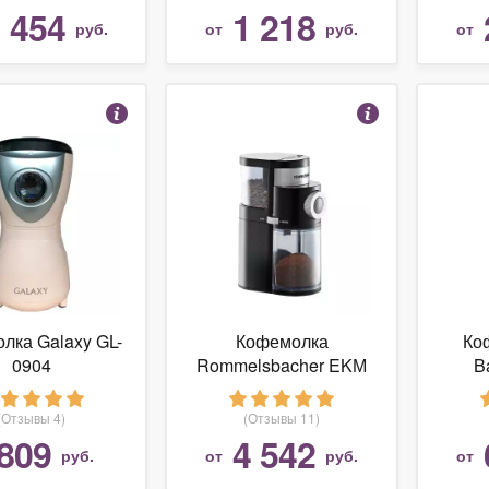
 454
1 218
руб.
от
руб.
от
лка Galaxy GL-
Кофемолка
Ко
0904
Rommelsbacher EKМ
B
200
(Отзывы 4)
(Отзывы 11)
809
4 542
руб.
от
руб.
от