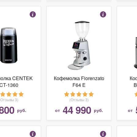
олка CENTEK
Кофемолка Fiorenzato
Ко
CT-1360
F64 E
B
(Отзывы 3)
(Отзывы 3)
800
44 990
руб.
от
руб.
от