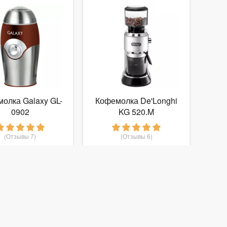
олка Galaxy GL-
Кофемолка De'Longhi
0902
KG 520.M
(Отзывы 7)
(Отзывы 6)
1 089
8 430
руб.
от
руб.