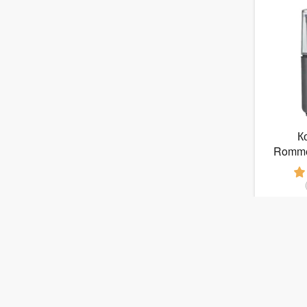
К
Romme
3
от