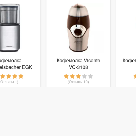
офемолка
Кофемолка Viconte
Кофем
lsbacher EGK
VC-3108
200
(Отзывы 1)
(Отзывы 19)
 062
979
руб.
от
руб.
от