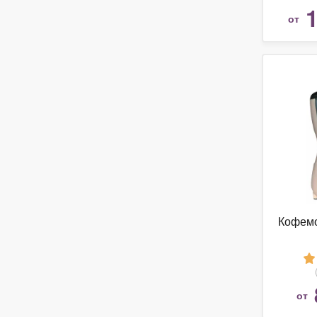
1
от
Кофемо
от