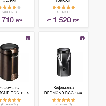
GL0900
TSM6A01
(Отзывы 1)
(Отзывы 3)
710
1 520
т
руб.
от
руб.
Кофемолка
Кофемолка
OND RCG-1604
REDMOND RCG-1603
(Отзывы 24)
(Отзывы 63)