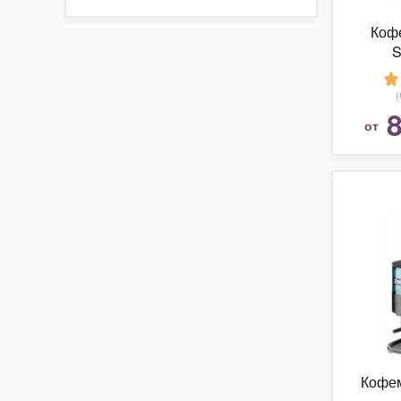
Кофе
S
8
от
Кофем