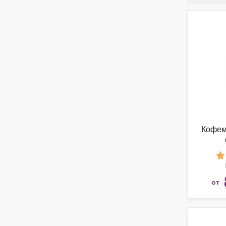
Кофем
от