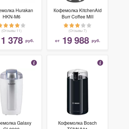
молка Hurakan
Кофемолка KitchenAid
HKN-M6
Burr Coffee Mill
(Отзывы 11)
(Отзывы 7)
11 378
19 988
руб.
от
руб.
емолка Galaxy
Кофемолка Bosch