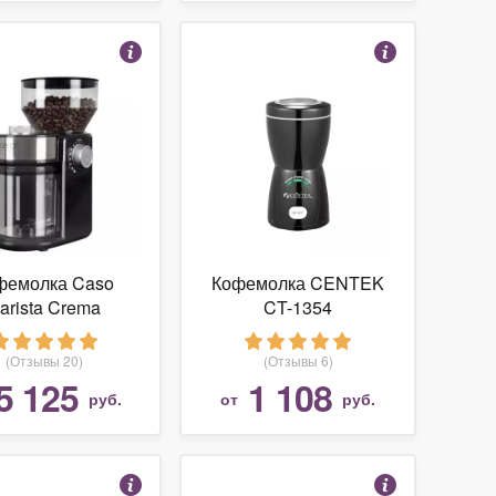
фемолка Caso
Кофемолка CENTEK
arista Crema
CT-1354
(Отзывы 20)
(Отзывы 6)
5 125
1 108
руб.
от
руб.