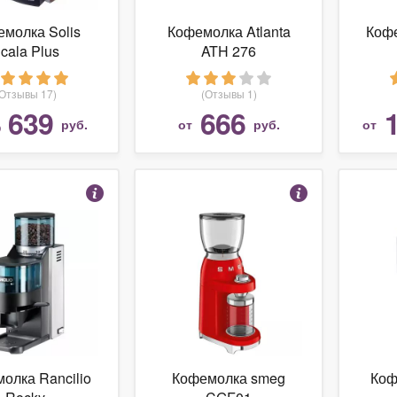
молка Solis
Кофемолка Atlanta
Кофе
cala Plus
ATH 276
(Отзывы 17)
(Отзывы 1)
 639
666
руб.
от
руб.
от
олка Rancilio
Кофемолка smeg
Коф