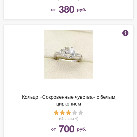
380
от
руб.
Кольцо «Сокровенные чувства» с белым
цирконием
(Отзывы 4)
700
от
руб.