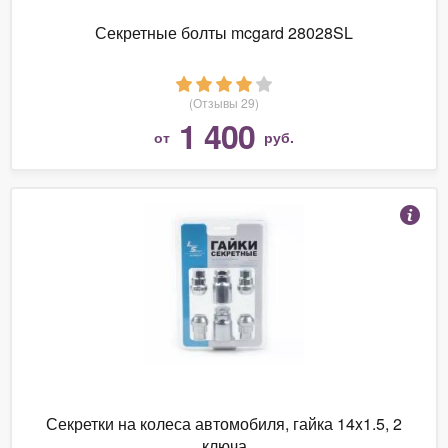
Секретные болты mcgard 28028SL
(Отзывы 29)
1 400
от
руб.
Секретки на колеса автомобиля, гайка 14x1.5, 2
ключа