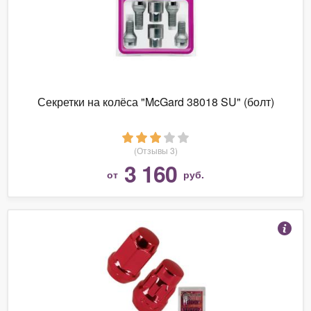
Секретки на колёса "McGard 38018 SU" (болт)
(Отзывы 3)
3 160
от
руб.