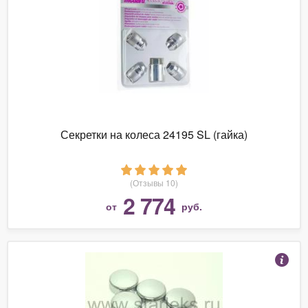
Секретки на колеса 24195 SL (гайка)
(Отзывы 10)
2 774
от
руб.