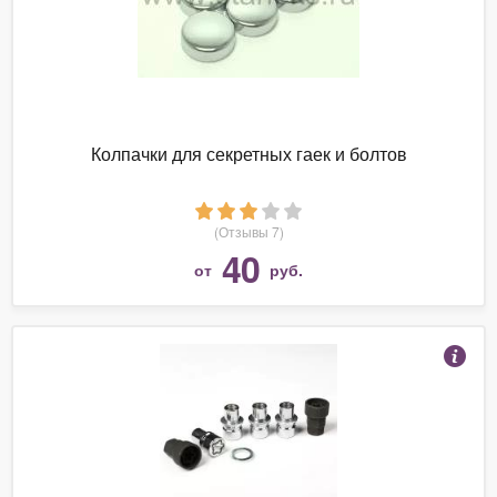
Колпачки для секретных гаек и болтов
(Отзывы 7)
40
от
руб.