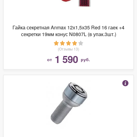
Гайка секретная Anmax 12х1,5х35 Red 16 гаек +4
секретки 19мм конус N0807L (в упак.3шт.)
(Отзывы 13)
1 590
от
руб.