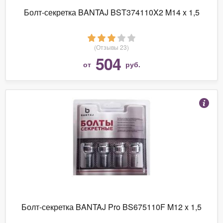
Болт-секретка BANTAJ BST374110X2 M14 x 1,5
(Отзывы 23)
504
от
руб.
Болт-секретка BANTAJ Pro BS675110F M12 x 1,5