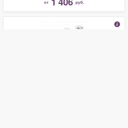
1 406
от
руб.
Болт колесный M12*24*1,5 (секрет., конус с
буртиком, 5 лучей, 2 ключа)
(Отзывы 17)
397
от
руб.