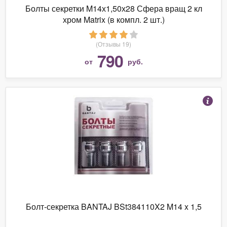
Болты секретки M14х1,50х28 Сфера вращ 2 кл
хром Matrix (в компл. 2 шт.)
(Отзывы 19)
790
от
руб.
Болт-секретка BANTAJ BSt384110X2 M14 x 1,5