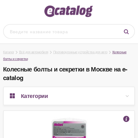
Каталог
Всё для автомобиля
Противоугонные устройства для авто
Колесные
болты и секретки
Колесные болты и секретки в Москве на e-
catalog
Категории