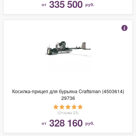
335 500
от
руб.
Косилка-прицеп для бурьяна Craftsman (4503614)
29736
(Отзывы 23)
328 160
от
руб.