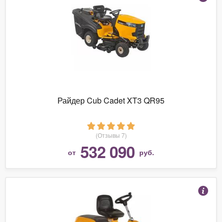
Райдер Cub Cadet XT3 QR95
(Отзывы 7)
532 090
от
руб.