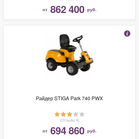
862 400
от
руб.
Райдер STIGA Park 740 PWX
(Отзывы 8)
694 860
от
руб.