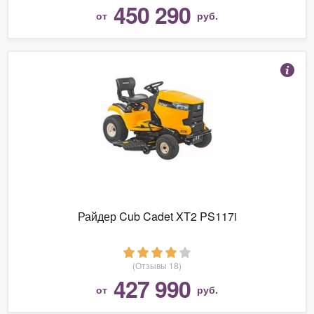
450 290
от
руб.
Райдер Cub Cadet XT2 PS117i
(Отзывы 18)
427 990
от
руб.