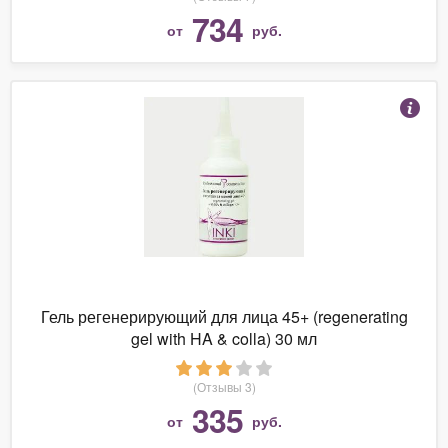
734
от
руб.
Гель регенерирующий для лица 45+ (regenerating
gel with HA & colla) 30 мл
(Отзывы 3)
335
от
руб.