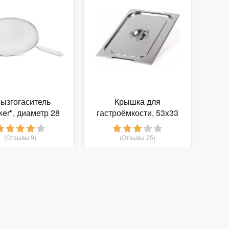
ызгогаситель
Крышка для
ker", диаметр 28
гастроёмкости, 53x33
см
см
(Отзывы 9)
(Отзывы 25)
220
589
т
руб.
от
руб.