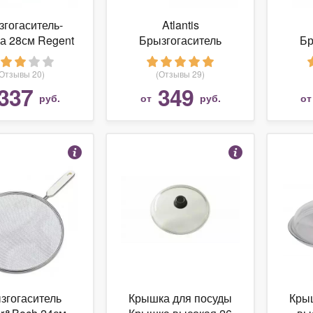
гогаситель-
Atlantis
а 28см Regent
Брызгогаситель
Бр
Pronto
диаметр 29 см
д
(Отзывы 20)
(Отзывы 29)
337
349
руб.
от
руб.
о
згогаситель
Крышка для посуды
Кры