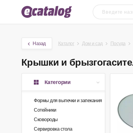
Назад
Каталог
Дом и сад
Посуда
Крышки и брызгогасител
Категории
Формы для выпечки и запекания
Сотейники
Сковороды
Сервировка стола