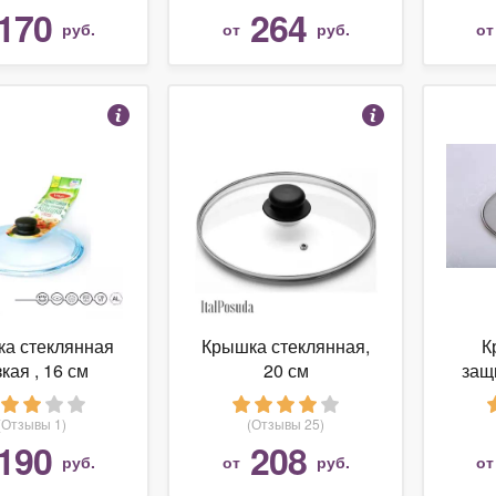
170
264
руб.
от
руб.
о
а стеклянная
Крышка стеклянная,
К
кая , 16 см
20 см
защ
Be
(Отзывы 1)
(Отзывы 25)
190
208
руб.
от
руб.
о