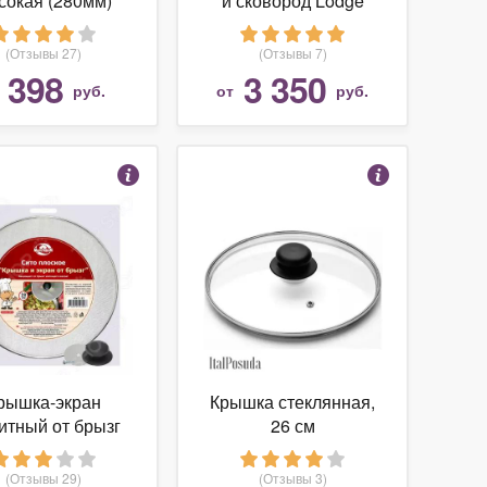
сокая (280мм)
и сковород Lodge
Крышка квадратная,
26 см, стекло,
(Отзывы 27)
(Отзывы 7)
прозрачный
398
3 350
т
руб.
от
руб.
рышка-экран
Крышка стеклянная,
итный от брызг
26 см
тидом AN11-33
(Отзывы 29)
(Отзывы 3)