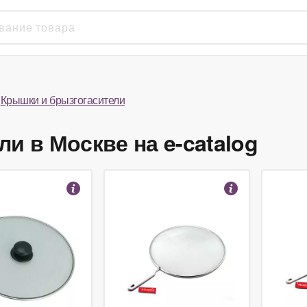
Крышки и брызгогасители
и в Москве на e-catalog