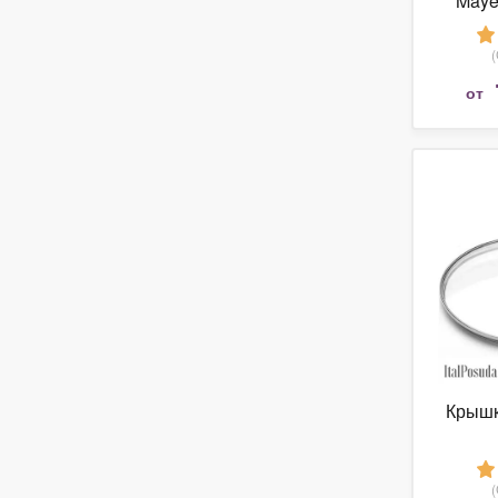
Maye
мет
от
Крышк