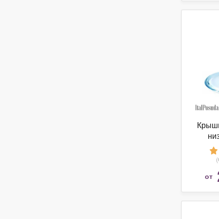
Крышк
низ
от