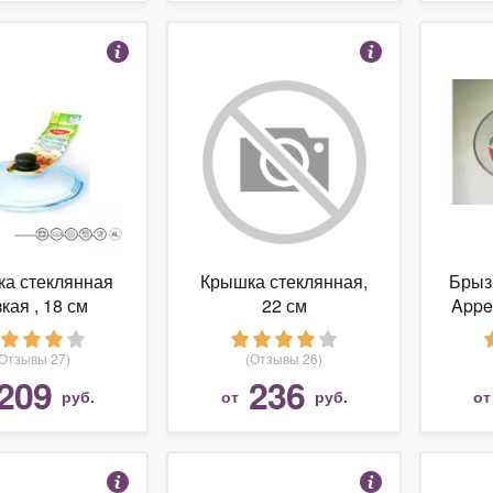
а стеклянная
Крышка стеклянная,
Брыз
кая , 18 см
22 см
Appe
нерж
(Отзывы 27)
(Отзывы 26)
209
236
руб.
от
руб.
о