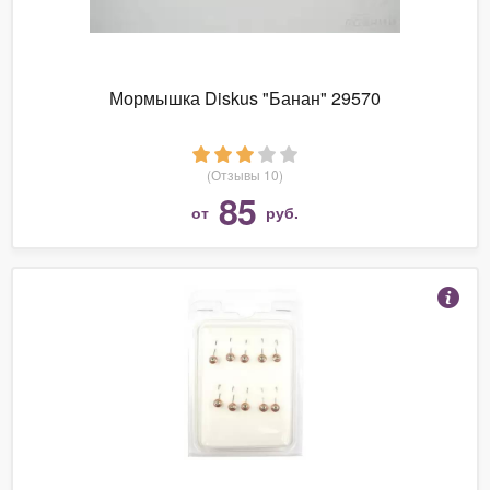
Мормышка Diskus "Банан" 29570
(Отзывы 10)
85
от
руб.