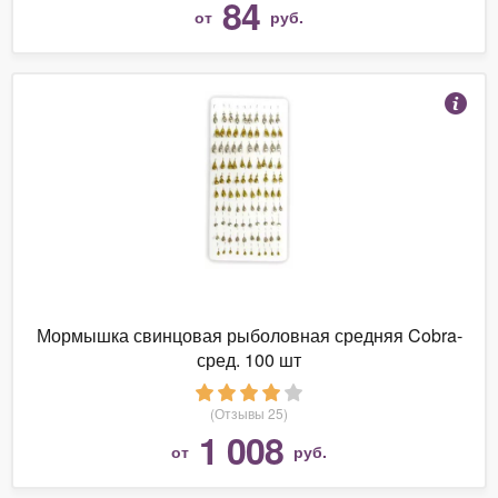
84
от
руб.
Мормышка свинцовая рыболовная средняя Cobra-
сред. 100 шт
(Отзывы 25)
1 008
от
руб.