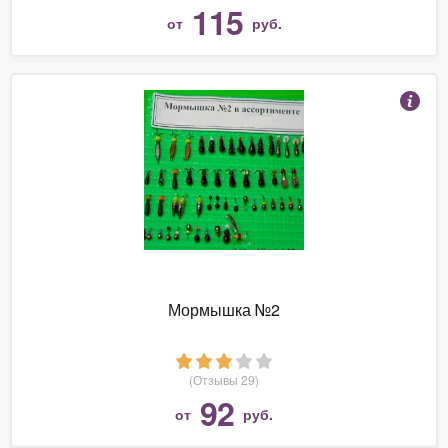
115
от
руб.
Мормышка №2
(Отзывы 29)
92
от
руб.