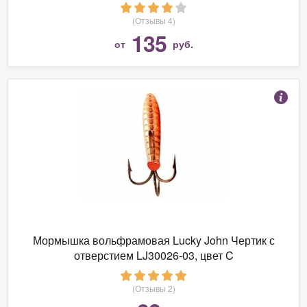
(Отзывы 4)
135
от
руб.
Мормышка вольфрамовая Lucky John Чертик с
отверстием LJ30026-03, цвет C
(Отзывы 2)