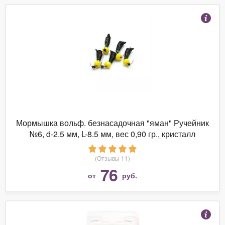
Мормышка вольф. безнасадочная "яман" Ручейник
№6, d-2.5 мм, L-8.5 мм, вес 0,90 гр., кристалл
желтый, цв. зеленый
(Отзывы 11)
76
от
руб.