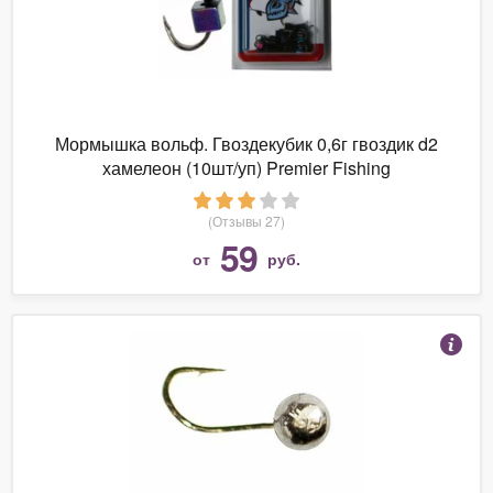
Мормышка вольф. Гвоздекубик 0,6г гвоздик d2
хамелеон (10шт/уп) Premier Fishing
(Отзывы 27)
59
от
руб.