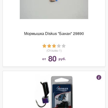
Мормышка Diskus "Банан" 29890
(Отзывы 1)
80
от
руб.