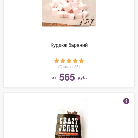
Курдюк бараний
(Отзывы 25)
565
от
руб.