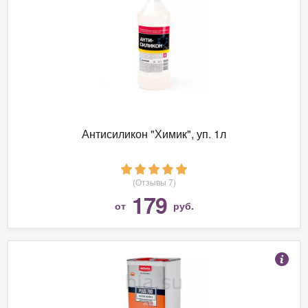
Антисиликон "Химик", уп. 1л
(Отзывы 7)
179
от
руб.