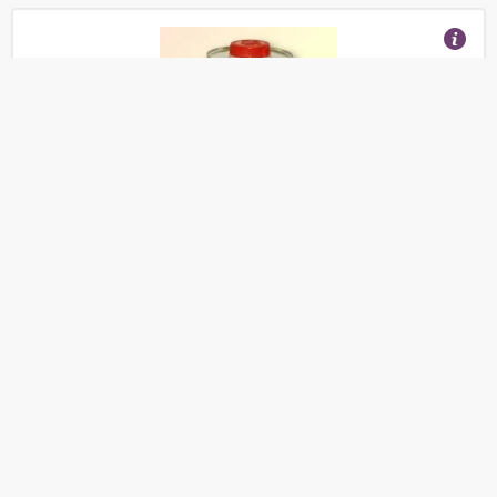
Смывка Силикона Novol Plus 780, 1,0Л
(Отзывы 5)
390
от
руб.