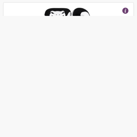
Боксерские перчатки venum impact black/white
(Отзывы 7)
4 624
от
руб.