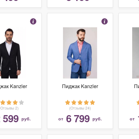
жак Kanzler
Пиджак Kanzler
П
(Отзывы 2)
(Отзывы 24)
 599
6 799
руб.
от
руб.
от