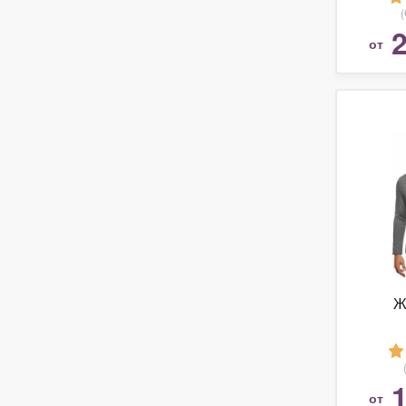
2
от
Ж
1
от