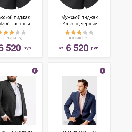
жской пиджак
Мужской пиджак
izer», чёрный,
«Kaizer», чёрный,
азмер: 46/176
размер: 48/188
(Отзывы 16)
(Отзывы 29)
6 520
6 520
руб.
от
руб.