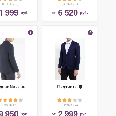
(Отзывы 9)
(Отзывы 7)
1 999
6 520
руб.
от
руб.
джак Navigare
Пиджак oodji
(Отзывы 10)
(Отзывы 4)
9 950
2 999
руб.
от
руб.