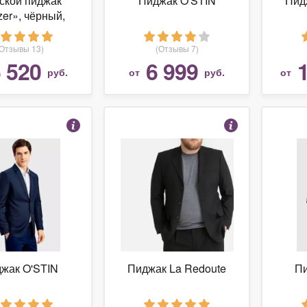
ской пиджак
Пиджак O'STIN
Пид
zer», чёрный,
мер: 52/188
(Отзывы 13)
(Отзывы 7)
 520
6 999
руб.
от
руб.
от
жак O'STIN
Пиджак La Redoute
Пи