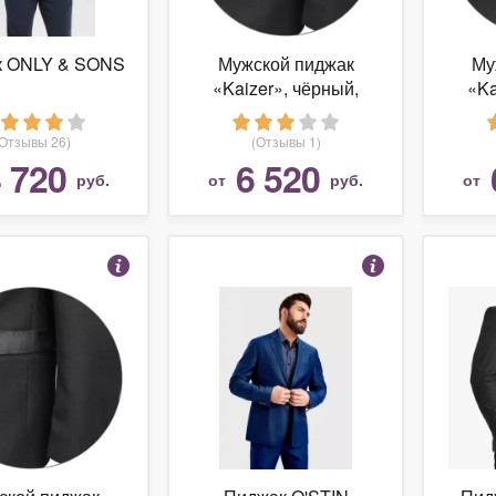
к ONLY & SONS
Мужской пиджак
Му
«Kaizer», чёрный,
«Ka
размер: 48/176
р
(Отзывы 26)
(Отзывы 1)
 720
6 520
руб.
от
руб.
от