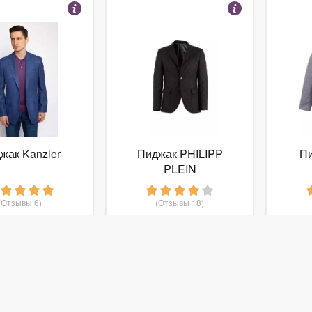
жак Kanzler
Пиджак PHILIPP
Пи
PLEIN
(Отзывы 6)
(Отзывы 18)
3 749
7 490
руб.
от
руб.
от