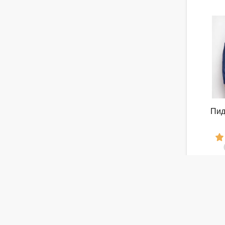
Пид
1
от