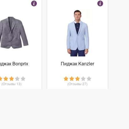
джак Bonprix
Пиджак Kanzler
(Отзывы 13)
(Отзывы 27)
2 399
5 249
руб.
от
руб.