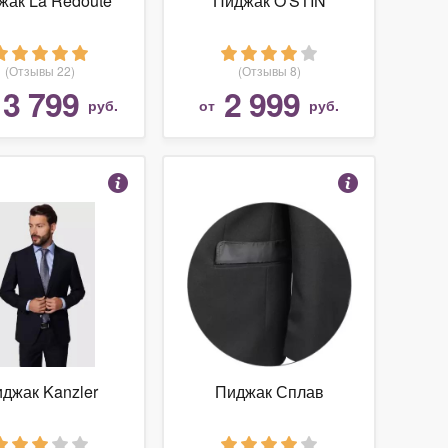
жак La Redoute
Пиджак O'STIN
(Отзывы 22)
(Отзывы 8)
13 799
2 999
руб.
от
руб.
джак Kanzler
Пиджак Сплав