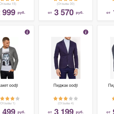
(Отзывы 15)
(Отзывы 30)
 999
3 570
руб.
от
руб.
от
акет oodji
Пиджак oodji
Пи
(Отзывы 1)
(Отзывы 4)
 499
3 199
руб.
от
руб.
от