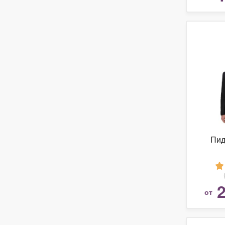
Пид
2
от