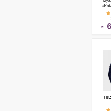
Муж
«Kai
раз
6
от
Пид