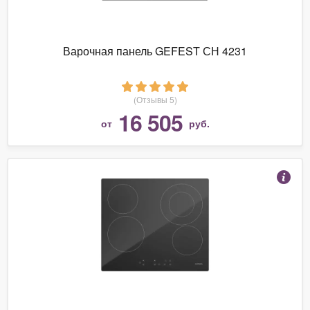
Варочная панель GEFEST СН 4231
(Отзывы 5)
16 505
от
руб.