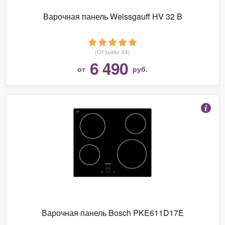
Варочная панель Weissgauff HV 32 B
(Отзывы 44)
6 490
от
руб.
Варочная панель Bosch PKE611D17E