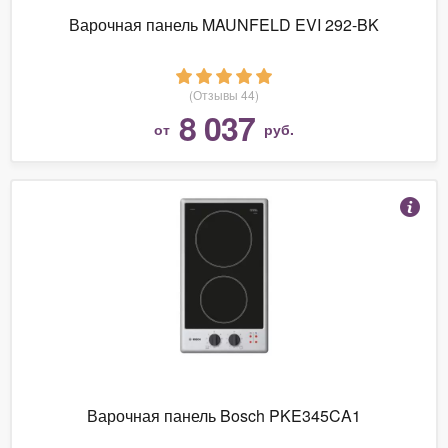
Варочная панель MAUNFELD EVI 292-BK
(Отзывы 44)
8 037
от
руб.
Варочная панель Bosch PKE345CA1