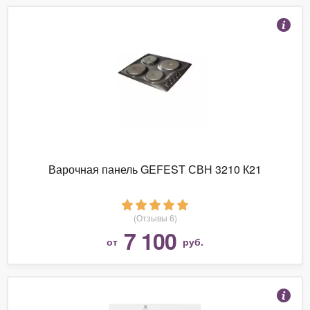
Варочная панель GEFEST СВН 3210 К21
(Отзывы 6)
7 100
от
руб.