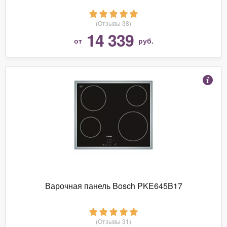
(Отзывы 38)
14 339
от
руб.
Варочная панель Bosch PKE645B17
(Отзывы 31)