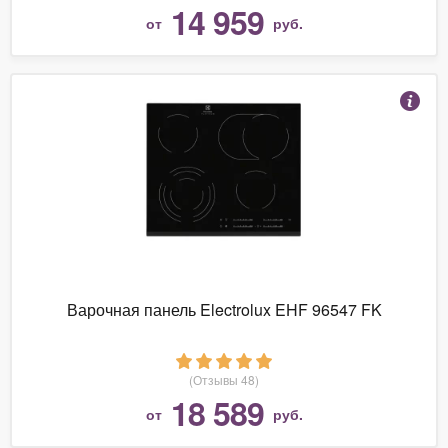
14 959
от
руб.
Варочная панель Electrolux EHF 96547 FK
(Отзывы 48)
18 589
от
руб.