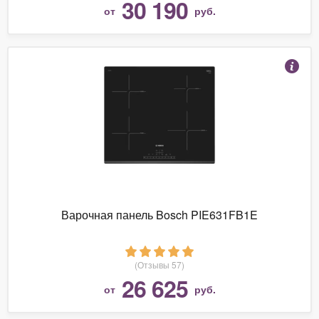
30 190
от
руб.
Варочная панель Bosch PIE631FB1E
(Отзывы 57)
26 625
от
руб.