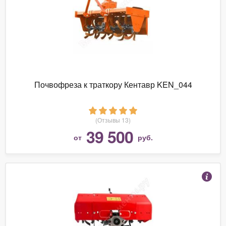
Почвофреза к траткору Кентавр KEN_044
(Отзывы 13)
39 500
от
руб.