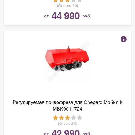
(Отзывы 30)
44 990
от
руб.
Регулируемая почвофреза для Ghepard Мобил К
MBK0011724
(Отзывы 8)
42 990
от
руб.