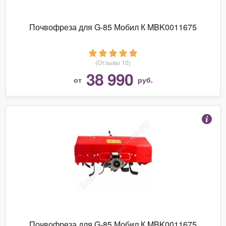
Почвофреза для G-85 Мобил К MBK0011675
(Отзывы 10)
38 990
от
руб.
Почвофреза для G-85 Мобил К MBK0011675