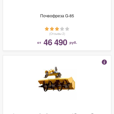
Почвофреза G-85
(Отзывы 2)
46 490
от
руб.