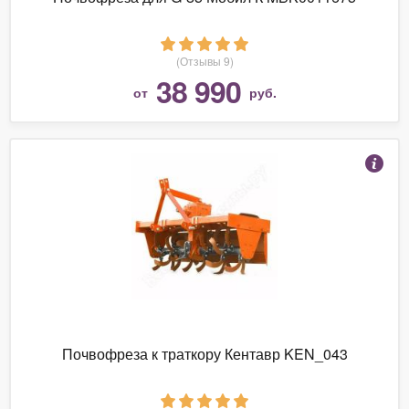
(Отзывы 9)
38 990
от
руб.
Почвофреза к траткору Кентавр KEN_043