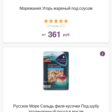
Моремания Угорь жареный под соусом
(Отзывы 27)
361
от
руб.
Русское Море Сельдь филе-кусочки Под шубу
традиционный посол в масле