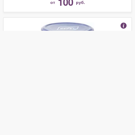
100
от
руб.
Креветка рубленная Балтийский Берег в сырном
соусе 165г
(Отзывы 14)
80
от
руб.