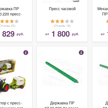
ржавка ПР
Пресс часовой
Механ
0.220 пресс-
ПР 
рщик ПРФ-180
по
д кулачок с
(Отзывы 25)
(Отзывы 18)
емкой (Б)
 829
1 800
руб.
от
руб.
от
тор с пресс-
Державка ПР
Д