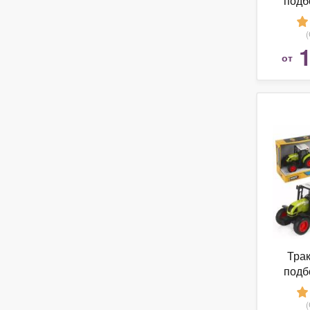
подб
сен
1
от
Трак
подб
сен