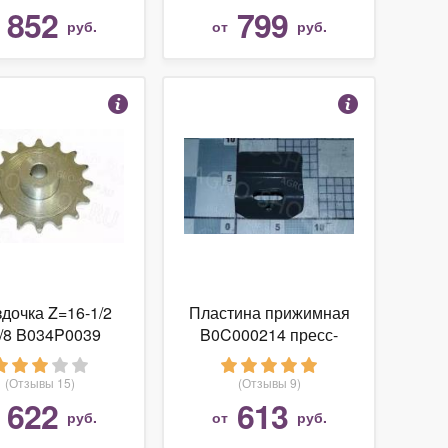
(MASCHIO-
852
799
т
руб.
от
руб.
GASPARDO)
дочка Z=16-1/2
Пластина прижимная
/8 B034P0039
B0C000214 пресс-
есс-подборщик
подборщик
(MASCHIO-
(MASCHIO-
(Отзывы 15)
(Отзывы 9)
GASPARDO)
GASPARDO)
622
613
т
руб.
от
руб.