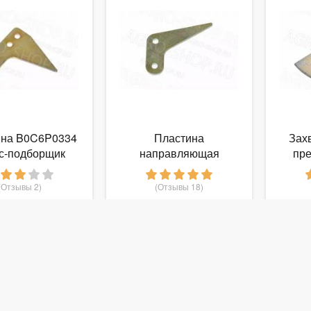
ина B0C6P0334
Пластина
Зах
с-подборщик
направляющая
пр
MASCHIO-
B0C6P0532 пресс-
ASPARDO)
подборщик
(Отзывы 2)
(Отзывы 18)
(MASCHIO-
456
432
руб.
от
руб.
о
GASPARDO)