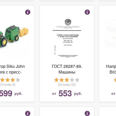
тор Siku John
ГОСТ 28287-89.
Напр
re с пресс-
Машины
В0
дборщиком
сельскохозяйственные
и лесные. Пресс-
(Отзывы 6)
(Отзывы 22)
подборщики. Методы
599
553
руб.
от
руб.
о
испытаний