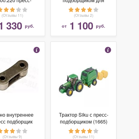
.00.220 пресс-
подборщиком для
орщик ПРФ-180
сена Drift
од кулачок с
(Отзывы 11)
(Отзывы 2)
выемкой
1 330
1 100
руб.
от
руб.
Новосибирск)
но внутреннее
Трактор Siku с пресс-
есс подборщик
подборщиком (1665)
80 В03000105
1:87
есс-подборщик
(Отзывы 9)
(Отзывы 11)