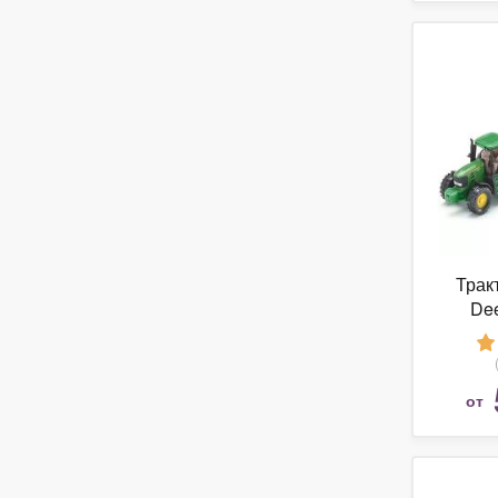
Трак
Dee
по
от