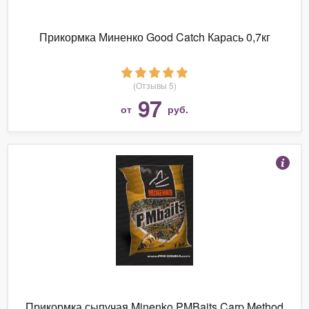
Прикормка Миненко Good Catch Карась 0,7кг
(Отзывы 5)
97
от
руб.
Прикормка сыпучая Minenko PMBaits Carp Method