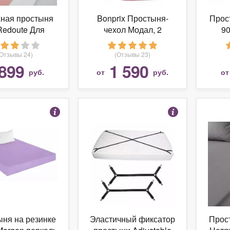
ная простыня
Bonprix Простыня-
Прос
Redoute Для
чехол Модал, 2
90
андартных
(150/200 см)
пер
ов 80 x 190 см
(Отзывы 24)
(Отзывы 23)
розовый
899
1 590
руб.
от
руб.
о
ня на резинке
Эластичный фиксатор
Прос