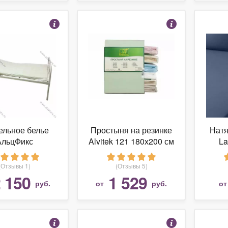
ельное белье
Простыня на резинке
Натя
АльцФикс
Alvitek 121 180х200 см
La
ромокаемая
ня на резинках
матра
(Отзывы 1)
(Отзывы 5)
90х200
 150
1 529
руб.
от
руб.
о