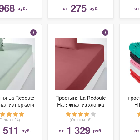
968
275
руб.
от
руб.
о
ня La Redoute
Простыня La Redoute
прос
ая из перкали
Натяжная из хлопка
НТ
осветленного
для толстых матрасов
трик
а Toscane 90 x
Scenario 90 x 190 см
(Отзывы 24)
(Отзывы 16)
 см зеленый
красный
 511
1 329
руб.
от
руб.
о