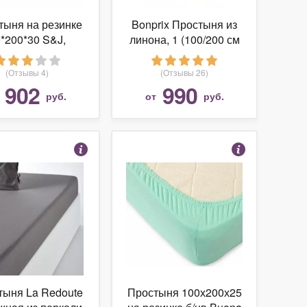
тыня на резинке
Bonprix Простыня из
*200*30 S&J,
линона, 1 (100/200 см
каль, лиловая
(1 шт.))
(Отзывы 4)
(Отзывы 26)
902
990
т
руб.
от
руб.
тыня La Redoute
Простыня 100х200х25