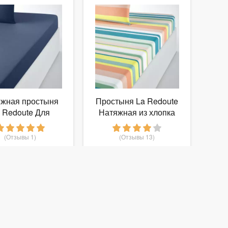
жная простыня
Простыня La Redoute
 Redoute Для
Натяжная из хлопка
стандартных
Paraiso 140 x 190 см
сов 80 x 190 см
другие
(Отзывы 1)
(Отзывы 13)
синий
899
951
т
руб.
от
руб.