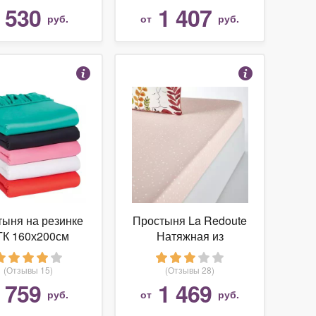
530
1 407
т
руб.
от
руб.
тыня на резинке
Простыня La Redoute
К 160х200см
Натяжная из
отаж, арт.Прост
хлопковой перкали
160Т
Palm Spring 90 x 190
(Отзывы 15)
(Отзывы 28)
см другие
759
1 469
т
руб.
от
руб.