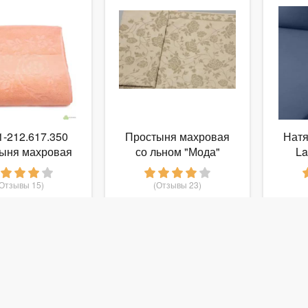
-212.617.350
Простыня махровая
Натя
ыня махровая
со льном "Мода"
La
05 (персиковый)
208х150см
50х212см
матра
(Отзывы 15)
(Отзывы 23)
 102
3 100
руб.
от
руб.
о