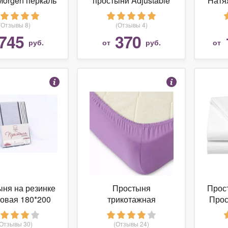
Morgen перкаль
простыни Adjustable
Натя
лет 90х200
Clamps
из
РФ-90-200
хлоп
(Отзывы 8)
(Отзывы 4)
1
745
370
руб.
от
руб.
от
ня на резинке
Простыня
Прос
овая 180*200
трикотажная
Прос
сиреневая на резинке
Бе
(Отзывы 30)
(Отзывы 24)