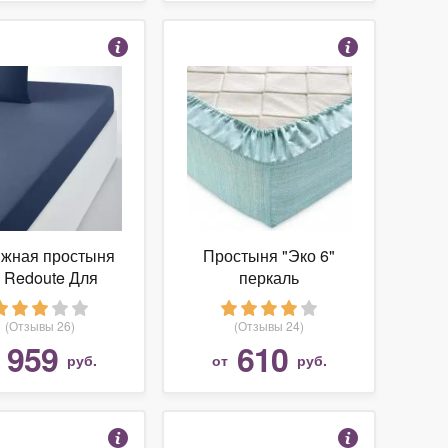
жная простыня
Простыня "Эко 6"
 Redoute Для
перкаль
стандартных
сов 80 x 200 см
(Отзывы 26)
(Отзывы 24)
синий
959
610
т
руб.
от
руб.