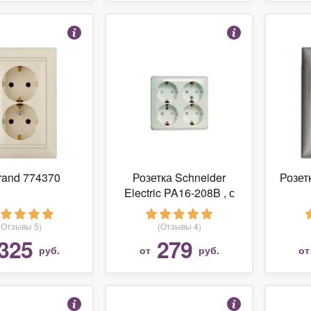
rand 774370
Розетка Schneider
Розет
Electric PA16-208B , с
защитной шторкой , с
з
заземлением белый
Роз
(Отзывы 5)
(Отзывы 4)
неме
325
279
руб.
от
руб.
о
уком
16 
Цв