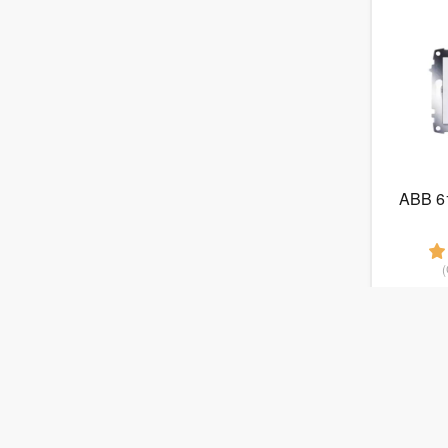
ABB 6
от