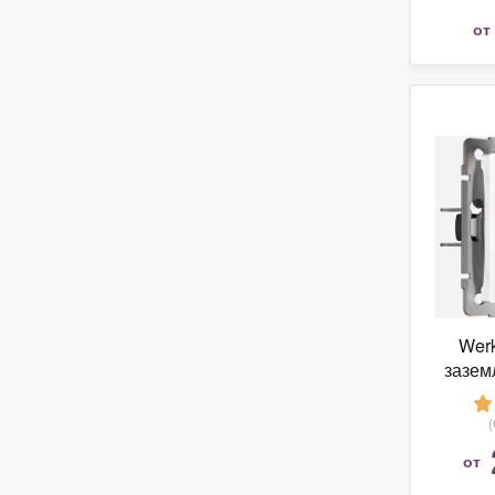
от
Werk
зазем
SKG-0
от