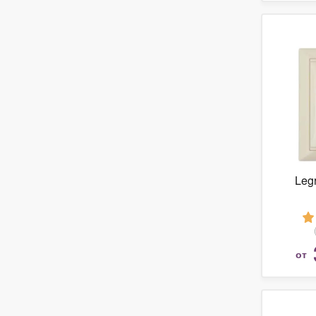
Leg
от