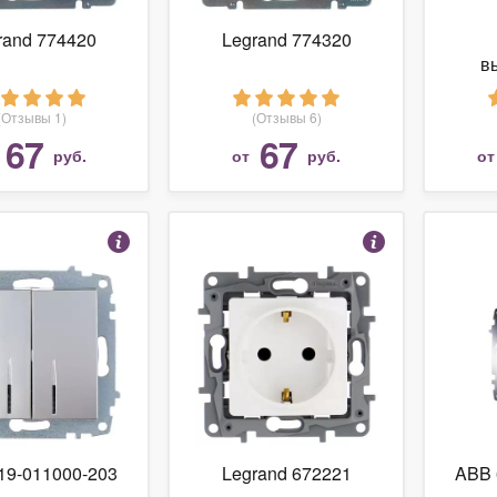
rand 774420
Legrand 774320
в
(Отзывы 1)
(Отзывы 6)
67
67
руб.
от
руб.
о
19-011000-203
Legrand 672221
ABB 