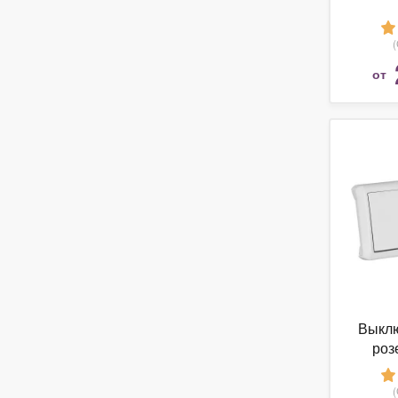
от
Выклю
роз
горизо