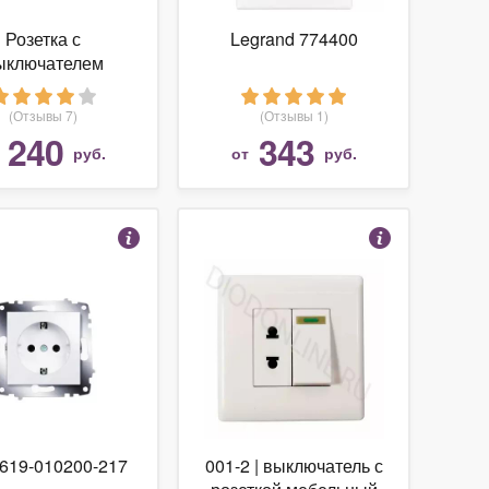
Розетка с
Legrand 774400
ыключателем
Brennenstuhl
(1508070)
(Отзывы 7)
(Отзывы 1)
240
343
т
руб.
от
руб.
619-010200-217
001-2 | выключатель с