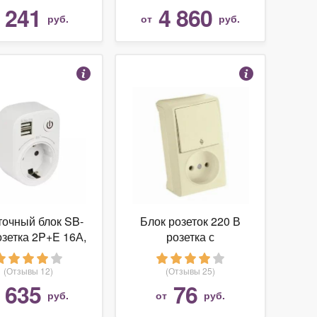
241
4 860
т
руб.
от
руб.
точный блок SB-
Блок розеток 220 В
озетка 2P+E 16А,
розетка с
SB разъема 5V
выключателем в
A) EKF PROxima
одном корпусе IP20
(Отзывы 12)
(Отзывы 25)
Viko, 90681291
635
76
т
руб.
от
руб.