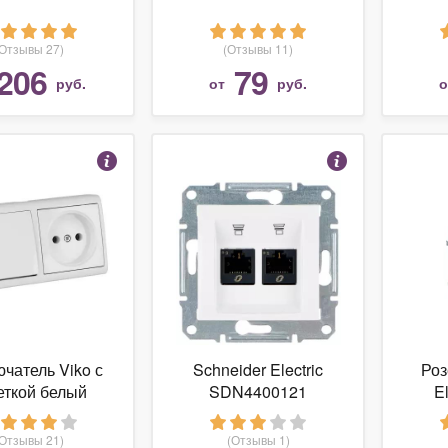
(Отзывы 27)
(Отзывы 11)
206
79
руб.
от
руб.
чатель Viko с
Schneider Electric
Роз
еткой белый
SDN4400121
E
нтальный Vera,
MG
90681191
(Отзывы 21)
(Отзывы 1)