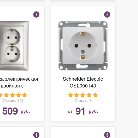
ка электрическая
Schneider Electric
двойная с
GSL000143
аземлением.
еточный блок -
(Отзывы 12)
(Отзывы 8)
цкий стандарт -
509
91
т
руб.
от
руб.
2х2К+3 -
плектованный -
А - 230/250 В~.
ет Алюминий.