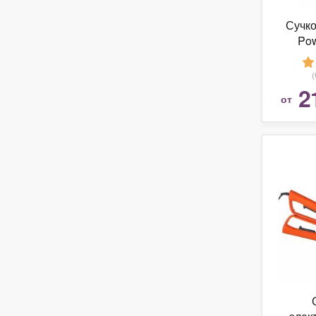
Сучк
Pow
2
от