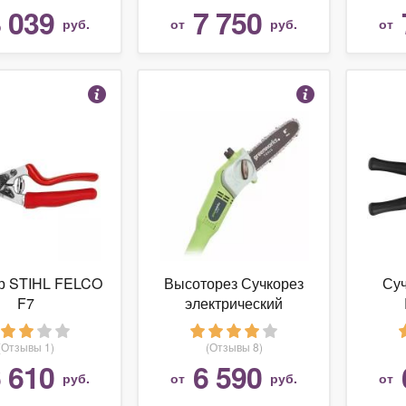
 039
7 750
руб.
от
руб.
от
р STIHL FELCO
Высоторез Сучкорез
Су
F7
электрический
Greenworks GPS7220
720W (20 см)
(Отзывы 1)
(Отзывы 8)
 610
6 590
руб.
от
руб.
от