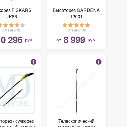
корез FISKARS
Высоторез GARDENA
UP86
12001
(Отзывы 2)
(Отзывы 16)
10 296
8 999
руб.
от
руб.
торез / сучкорез
Телескопический