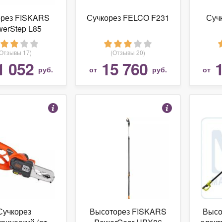
орез FISKARS
Сучкорез FELCO F231
Суч
erStep L85
(Отзывы 17)
(Отзывы 20)
1 052
15 760
руб.
от
руб.
от
Сучкорез
Высоторез FISKARS
Высо