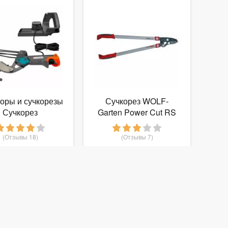
оры и сучкорезы
Сучкорез WOLF-
Сучкорез
Garten Power Cut RS
бисистемы BL
750
GARDENA
(Отзывы 18)
(Отзывы 7)
5 699
5 590
руб.
от
руб.