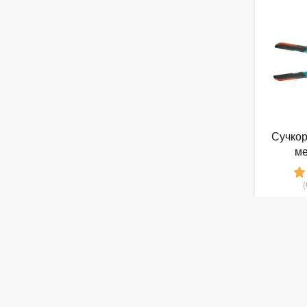
Сучкор
м
GARD
5
от