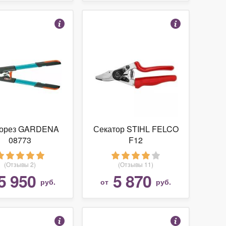
корез GARDENA
Секатор STIHL FELCO
08773
F12
(Отзывы 2)
(Отзывы 11)
5 950
5 870
руб.
от
руб.