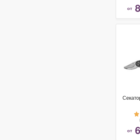
8
от
Секато
6
от