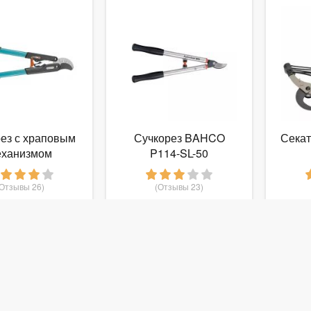
ез с храповым
Сучкорез BAHCO
Секат
еханизмом
P114-SL-50
ENA Comfort
ком
(Отзывы 26)
(Отзывы 23)
 787
5 765
руб.
от
руб.
от