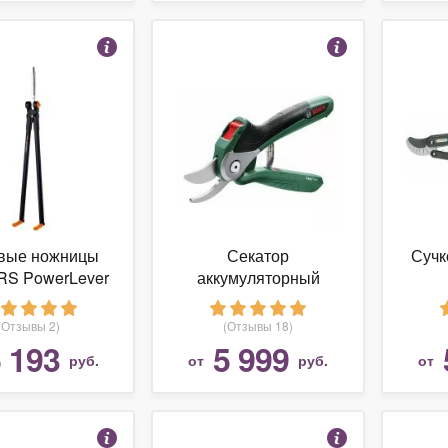
вые ножницы
Секатор
Суч
RS PowerLever
аккумуляторный
GS53
BOSCH EasyPrune
(Отзывы 2)
(Отзывы 18)
 193
5 999
руб.
от
руб.
от