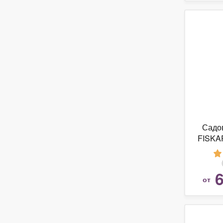
Садо
FISKA
6
от