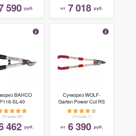
7 590
7 018
руб.
от
руб.
чкорез BAHCO
Сучкорез WOLF-
P116-SL-40
Garten Power Cut RS
900 T
(Отзывы 26)
(Отзывы 1)
6 462
6 390
руб.
от
руб.