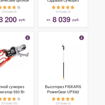
рический цепной
садовый сучкорез
obi RPP750S
Fiskars UPX86
(Отзывы 8)
(Отзывы 3)
8 200
8 039
руб.
от
руб.
пной сучкорез
Высоторез FISKARS
игатор 550 Вт
PowerGear UPX82
ACK+DECKER
GK1000-QS
(Отзывы 30)
(Отзывы 5)