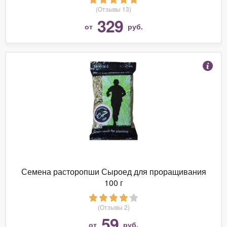
(Отзывы 13)
329
от
руб.
Семена расторопши Сыроед для проращивания
100 г
(Отзывы 2)
59
от
руб.