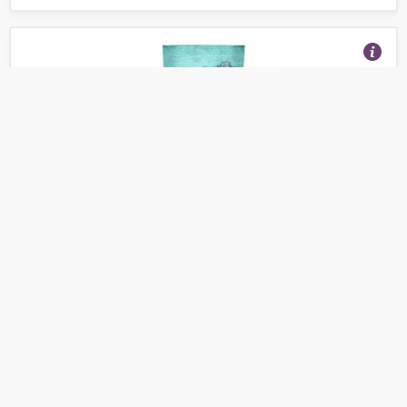
Семечки тыквенные Семушка очищенные
жареные соленые 200 г
(Отзывы 5)
131
от
руб.