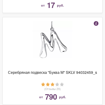
17
от
руб.
Серебряная подвеска ''Буква М'' SKLV 94032459_s
(Отзывы 29)
790
от
руб.