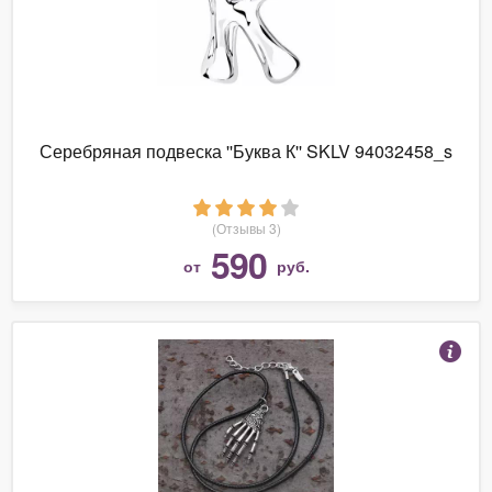
Серебряная подвеска ''Буква К'' SKLV 94032458_s
(Отзывы 3)
590
от
руб.