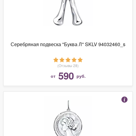
Серебряная подвеска ''Буква Л'' SKLV 94032460_s
(Отзывы 28)
590
от
руб.