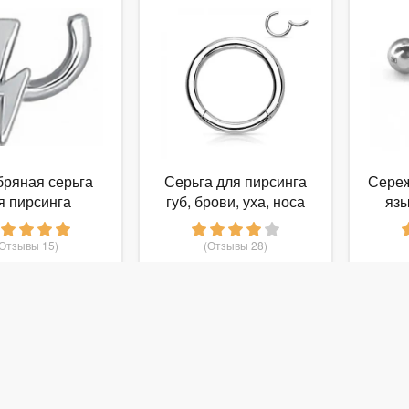
ряная серьга
Серьга для пирсинга
Сереж
я пирсинга
губ, брови, уха, носа
яз
OV 94060011_s
PiercedFish RH3
бр
универсальная
Пирс
(Отзывы 15)
(Отзывы 28)
фиан
290
630
руб.
от
руб.
от