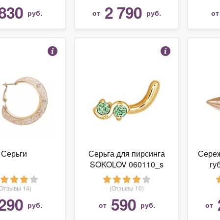
ытие: желтое
830
2 790
руб.
от
руб.
о
зоглото)
Серьги
Серьга для пирсинга
Сереж
SOKOLOV 060110_s
гу
бр
Пир
(Отзывы 14)
(Отзывы 10)
стре
290
590
руб.
от
руб.
от