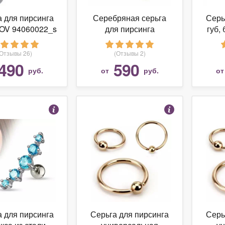
 для пирсинга
Серебряная серьга
Серь
OV 94060022_s
для пирсинга
губ, 
SOKOLOV 94060018_s
Pi
у
(Отзывы 26)
(Отзывы 2)
(ди
490
590
руб.
от
руб.
о
тол
 для пирсинга
Серьга для пирсинга
Серь