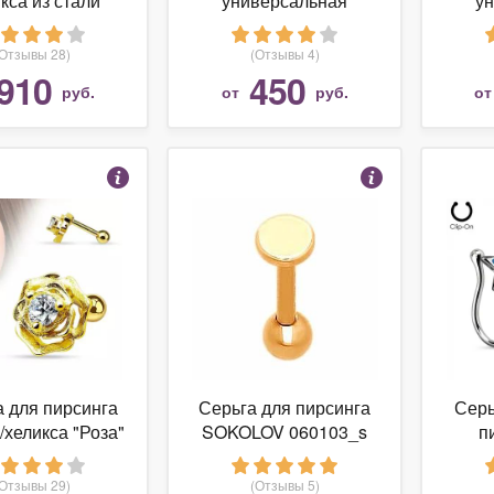
кса из стали
универсальная
у
edFish JA10977
PiercedFish GRR из
Pier
(Голубой)
стали
ста
(Отзывы 28)
(Отзывы 4)
диам
910
450
руб.
от
руб.
о
 для пирсинга
Серьга для пирсинга
Серь
/хеликса "Роза"
SOKOLOV 060103_s
п
ли с фианитами
Pier
edFish JA15957
Q с 
(Отзывы 29)
(Отзывы 5)