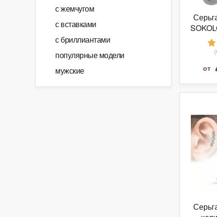
с жемчугом
Серьга
с вставками
SOKOL
с бриллиантами
популярные модели
от
мужские
Серьга