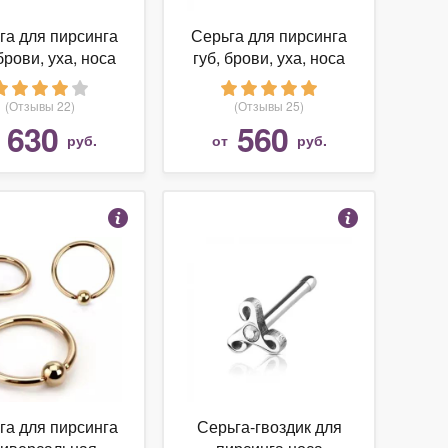
га для пирсинга
Серьга для пирсинга
брови, уха, носа
губ, брови, уха, носа
ercedFish RH3
PiercedFish RH3
ниверсальная
универсальная
(Отзывы 22)
(Отзывы 25)
аметр - 12 мм,
(диаметр - 8мм,
630
560
т
руб.
от
руб.
щина - 2,4 мм)
толщина - 1мм)
га для пирсинга
Серьга-гвоздик для