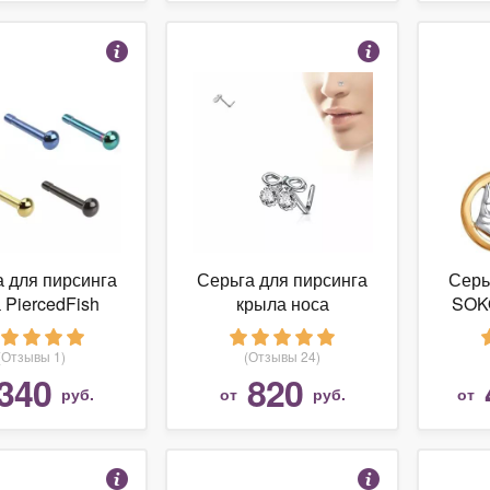
 для пирсинга
Серьга для пирсинга
Серь
 PiercedFish
крыла носа
SOK
B из титана
PiercedFish NOL-601 с
на: 1мм, Цвет:
фианитами в форме
(Отзывы 1)
(Отзывы 24)
олетовый)
вишенки (Цвет:
340
820
руб.
от
руб.
от
Металл)