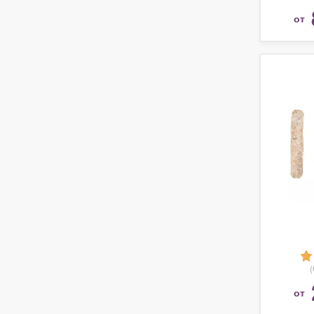
(Покр
от
от