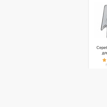
Сереб
дл
SOKOL
от