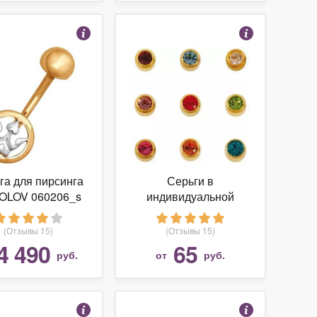
га для пирсинга
Серьги в
OLOV 060206_s
индивидуальной
упаковке с
искусственными
(Отзывы 15)
(Отзывы 15)
камнями
4 490
65
руб.
от
руб.