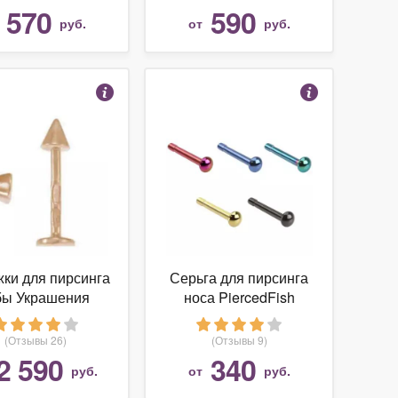
570
590
т
руб.
от
руб.
ки для пирсинга
Серьга для пирсинга
бы Украшения
носа PiercedFish
енда ТопГрант
NOTSB из титана
синг для губы
(Отзывы 26)
(Отзывы 9)
лочка из золота
2 590
340
руб.
от
руб.