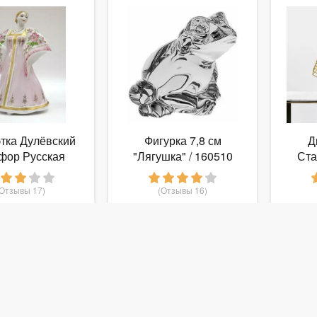
тка Дулёвский
Фигурка 7,8 см
Д
фор Русская
"Лягушка" / 160510
Ста
ска ДС2497
(Отзывы 17)
(Отзывы 16)
 360
932
1
руб.
от
руб.
от