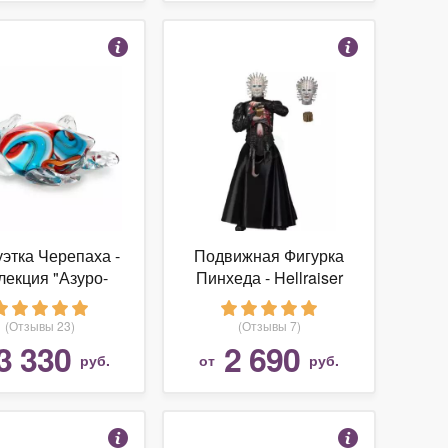
этка Черепаха -
Подвижная Фигурка
лекция "Азуро-
Пинхеда - Hellraiser
а", Высота 18
Scale Ultimate Pinhead
(Отзывы 23)
(Отзывы 7)
3 330
2 690
руб.
от
руб.