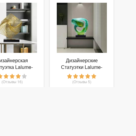
изайнерская
Дизайнерские
туэтка Lalume-
Статуэтки Lalume-
Skt00123
Skt00146 N
(Отзывы 16)
(Отзывы 5)
33 862
84 224
руб.
от
руб.