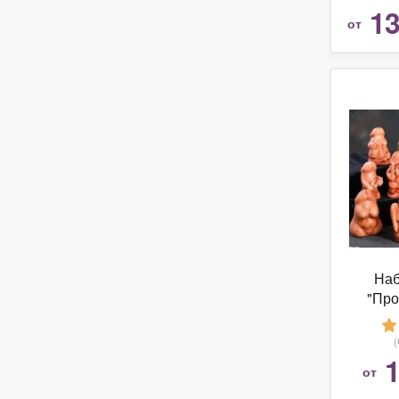
13
от
Наб
"Про
1
от