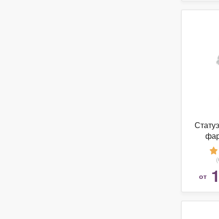
Статуэ
фа
пожа
1
от