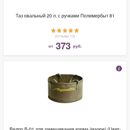
Таз овальный 20 л. с ручками Полимербыт 81
(Отзывы 13)
373
от
руб.
Ведро В-01 для замешивания корма (малое) (Цвет-