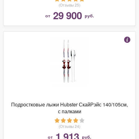
(Отзывы 25)
29 900
от
руб.
Подростковые лыжи Hubster СкайРэйс 140/105см,
с палками
(Отзывы 24)
1 913
от
руб.