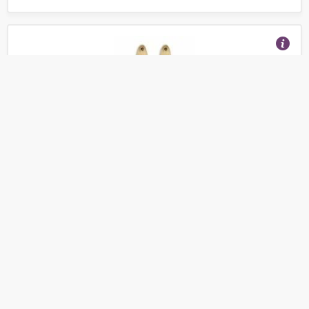
Лыжи Тайга Маяк деревянные 165*15 см
(Отзывы 24)
3 221
от
руб.