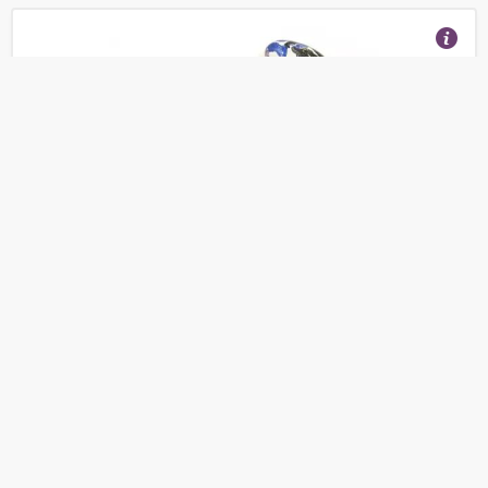
Аксессуар для биокамина ZeFire декоративные
камни цветные
(Отзывы 23)
3 800
от
руб.