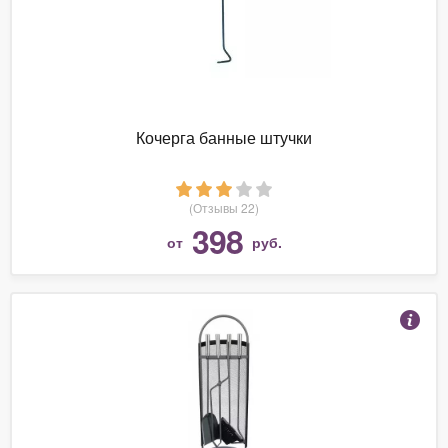
Кочерга банные штучки
(Отзывы 22)
398
от
руб.