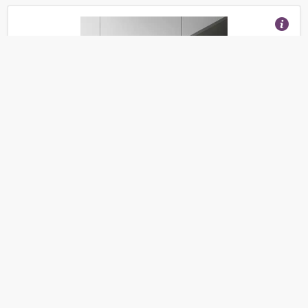
ELICA Вытяжка встраиваемая ERA S IX/A/72
(Отзывы 12)
12 990
от
руб.