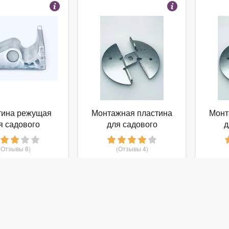
тина режущая
Монтажная пластина
Монт
я садового
для садового
д
ьчителя веток
измельчителя веток
изме
. F016L64664)
(арт. F016L64663)
(ар
(Отзывы 8)
(Отзывы 4)
BOSCH
BOSCH
 150
995
руб.
от
руб.
о