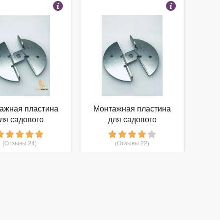
ажная пластина
Монтажная пластина
ля садового
для садового
льчителя веток
измельчителя веток
т. F016L64663)
(арт. F016L64663)
(Отзывы 24)
(Отзывы 22)
BOSCH
995
970
т
руб.
от
руб.