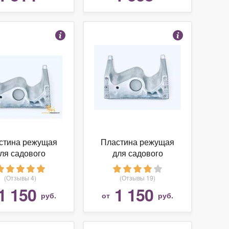
стина режущая
Пластина режущая
ля садового
для садового
льчителя веток
измельчителя веток
т. F016L64664)
(арт. F016L64664)
(Отзывы 4)
(Отзывы 19)
№400 BOSCH
1 150
1 150
руб.
от
руб.