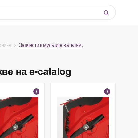
хнике
Запчасти к мульчирователям,
е на e-catalog