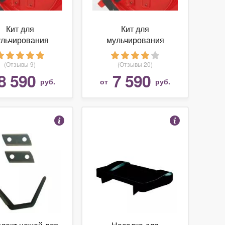
Кит для
Кит для
льчирования
мульчирования
per для деки 54"
Snapper 38"
(Отзывы 9)
(Отзывы 20)
8 590
7 590
руб.
от
руб.