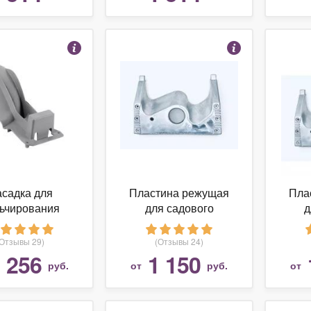
садка для
Пластина режущая
Пла
ьчирования
для садового
д
600\01\PLM4600\01\02\03,
измельчителя веток
изме
, ( 664140223 )
(арт. F016L64664)
(ар
(Отзывы 29)
(Отзывы 24)
BOSCH
 256
1 150
руб.
от
руб.
от