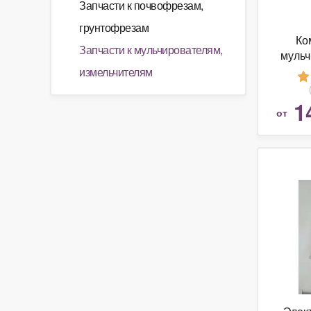
Запчасти к почвофрезам,
грунтофрезам
Ко
Запчасти к мульчирователям,
мульч
тракто
измельчителям
1
от