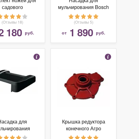
лект ножей для
Насадка для
садового
мульчирования Bosch
льчителя Elmos
MultiMulch
EHS35
AdvancedRotak
(Отзывы 18)
(Отзывы 5)
{F016800499}
2 180
1 890
руб.
от
руб.
Насадка для
Крышка редуктора
льчирования
конечного Агро
ultimulch for
(42т.001.01.08.102)