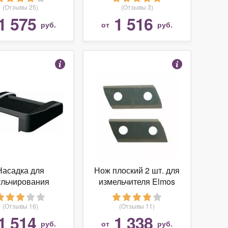
ncedRotak Bosch
(Отзывы 25)
(Отзывы 3)
F016800499
1 575
1 516
руб.
от
руб.
Насадка для
Нож плоский 2 шт. для
льчирования
измельчителя Elmos
BOSCH DIY
EHS35
iMulch для Gen5
(Отзывы 16)
(Отзывы 11)
dvancedRotak
1 514
1 338
руб.
от
руб.
F016800499)