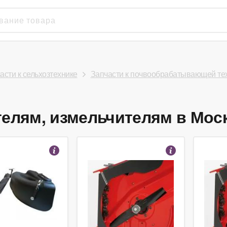
асти к сельхозтехнике
Запчасти к почвообрабатывающей те
елям, измельчителям в Москв