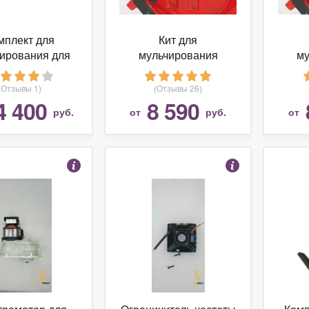
мплект для
Кит для
ирования для
мульчирования
му
ров с декой 54"
Snapper для деки 54"
Snap
(137 см)
(Отзывы 1)
(Отзывы 26)
4 400
8 590
руб.
от
руб.
от