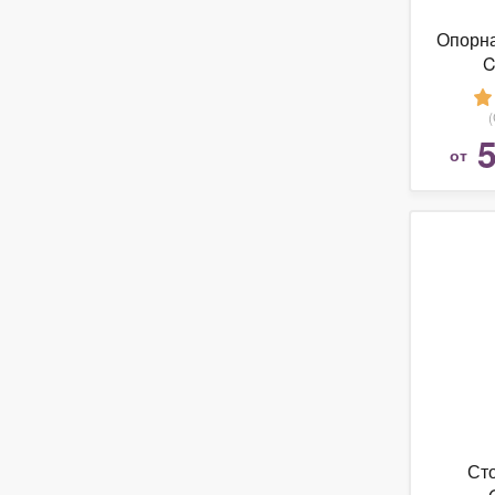
Опорна
C
5
от
Сто