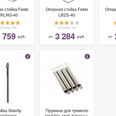
я стойка Festo
Опорная стойка Festo
Опорн
RLNG-40
LBZS-40
(Отзывы 28)
(Отзывы 14)
 759
3 284
руб.
от
руб.
от
йка Gravity
Пружина для тремоло