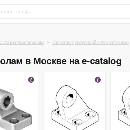
асти к сельхозтехнике
Запчасти к уборочной сельхозтехнике
олам в Москве на e-catalog