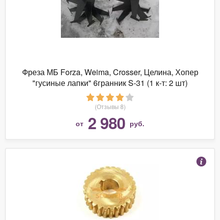
Фреза МБ Forza, Weima, Crosser, Целина, Хопер
"гусиные лапки" 6гранник S-31 (1 к-т: 2 шт)
(Отзывы 8)
2 980
от
руб.