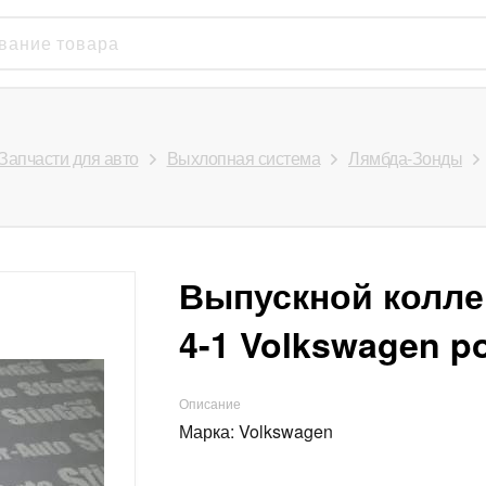
Запчасти для авто
Выхлопная система
Лямбда-Зонды
Выпускной коллек
4-1 Volkswagen po
Описание
Марка: Volkswagen