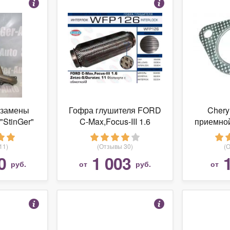
 замены
Гофра глушителя FORD
Chery
"StinGer"
C-Max,Focus-III 1.6
приемно
olo Sedan
Zetec-S/Duratec 11
ржавейка
(Кольчуга с обмоткой)
11)
(Отзывы 30)
(
0
1 003
руб.
от
руб.
от