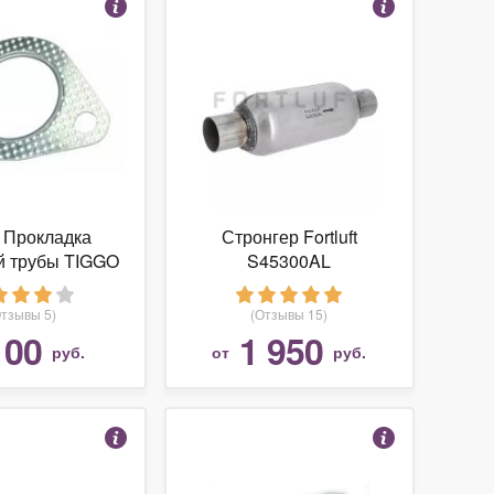
 Прокладка
Стронгер Fortluft
й трубы TIGGO
S45300AL
Т11
Отзывы 5)
(Отзывы 15)
100
1 950
руб.
от
руб.