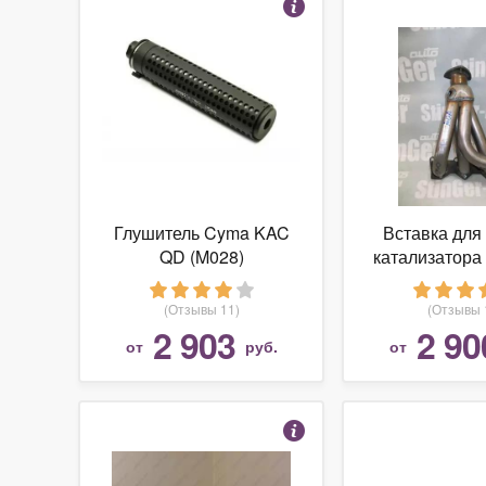
Глушитель Cyma KAC
Вставка для
QD (M028)
катализатора 
Volkswagen P
1,6L 140А не
(Отзывы 11)
(Отзывы 
2 903
2 90
от
руб.
от