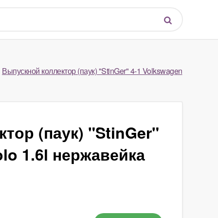
Выпускной коллектор (паук) "StinGer" 4-1 Volkswagen
тор (паук) "StinGer"
lo 1.6l нержавейка