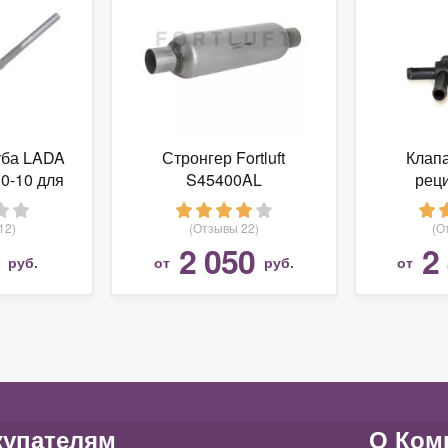
уба LADA
Стронгер Fortluft
Клап
0-10 для
S45400AL
рец
101
выхлопн
200/Avan
12)
(Отзывы 22)
(О
91), Aud
2 050
2
руб.
от
руб.
от
(89-95)
купателям
О Ком