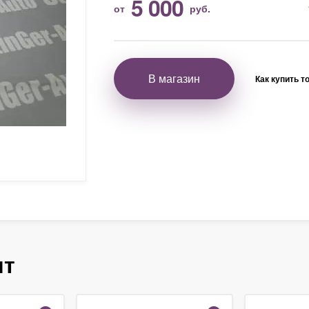
5 000
от
руб.
В магазин
Как купить т
ят