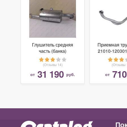
Глушитель средняя
Приемная тр
часть (банка)
21010-120301
287004F610 PORTER2
LADA 2
ПОРТЕР2
(Отзывы 14)
(Отзывы 
31 190
710
от
руб.
от
По