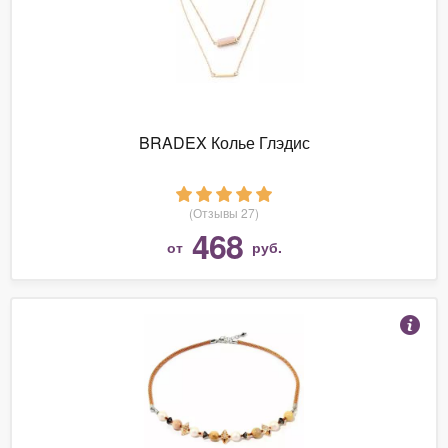
BRADEX Колье Глэдис
(Отзывы 27)
468
от
руб.