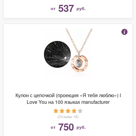
537
от
руб.
Кулон с цепочкой (проекция «Я тебя люблю») I
Love You на 100 языках manufacturer
(Отзывы 18)
750
от
руб.