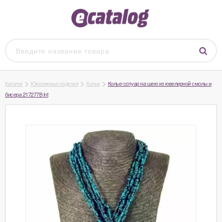
Каталог
Ювелирные изделия
Колье
Колье-сотуар на шею из ювелирной смолы и
бисера 217277B lnt