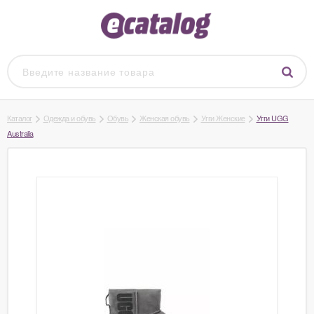
Каталог
Одежда и обувь
Обувь
Женская обувь
Угги Женские
Угги UGG
Australia