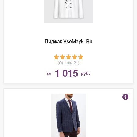
Пиджак VseMayki.Ru
(Отзывы 21)
1 015
от
руб.