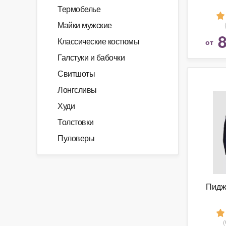
Термобелье
Майки мужские
8
Классические костюмы
от
Галстуки и бабочки
Свитшоты
Лонгсливы
Худи
Толстовки
Пуловеры
Пидж