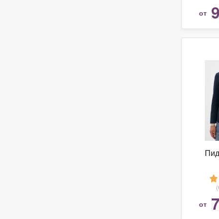
9
от
Пид
7
от