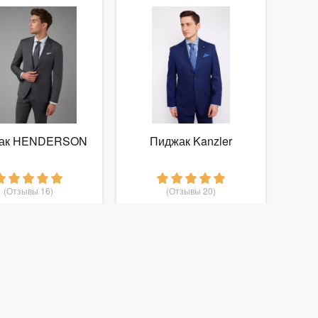
ак HENDERSON
Пиджак Kanzler
(Отзывы 16)
(Отзывы 20)
19 995
17 499
руб.
от
руб.