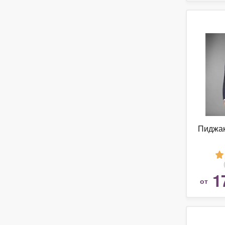
Пиджа
1
от