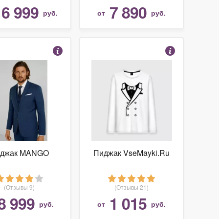
16 999
7 890
руб.
от
руб.
джак MANGO
Пиджак VseMayki.Ru
(Отзывы 9)
(Отзывы 21)
8 999
1 015
руб.
от
руб.