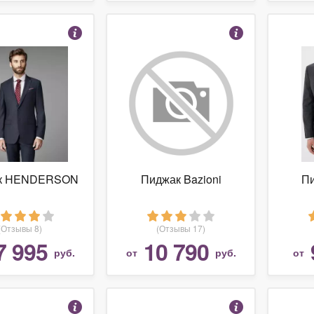
к HENDERSON
Пиджак Bazioni
Пи
(Отзывы 8)
(Отзывы 17)
7 995
10 790
руб.
от
руб.
от