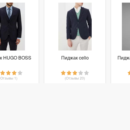
к HUGO BOSS
Пиджак celio
Пидж
(Отзывы 1)
(Отзывы 20)
7 000
5 299
руб.
от
руб.
от