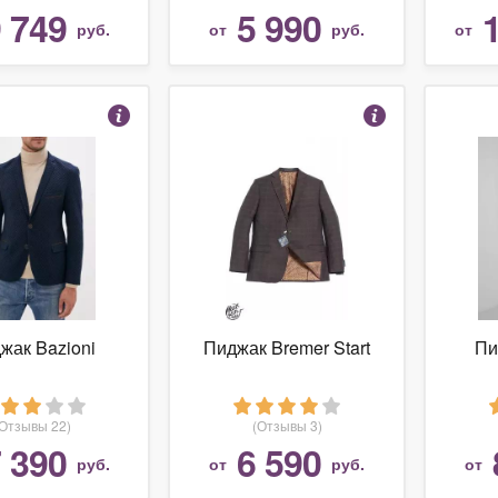
 749
5 990
руб.
от
руб.
от
жак Bazioni
Пиджак Bremer Start
Пи
(Отзывы 22)
(Отзывы 3)
 390
6 590
руб.
от
руб.
от