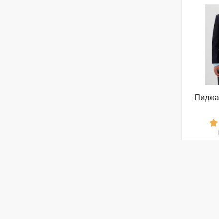
Пиджа
3
от