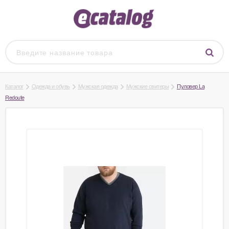
Каталог
Одежда и обувь
Мужская одежда
Мужские свитеры
Пуловер La
Redoute